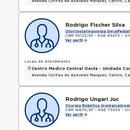
Avenida Corifeu de Azevedo Marques, Centro, Ca
Rodrigo Fischer Silva
Otorrinolaringologia Geral
Pediat
CRM 116123/SP
•
RQE 89475 - Oto
Ver perfil
Locais de Atendimento
Centro Medico Central Oeste - Unidade Co
Avenida Corifeu de Azevedo Marques, Centro, Ca
Rodrigo Ungari Juc
Cirurgia Robótica Urológica
Urog
CRM 148115/SP
•
RQE 75656 - Ur
Ver perfil