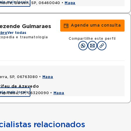
eja mais locais
ambore, Barueri, SP, 06460040 •
Mapa
Agende uma consulta
Rezende Guimaraes
mbro
Ver todas
topedia e traumatologia
Compartilhe este perfil
Serra, SP, 06763080 •
Mapa
rifeu de Azevedo
eja mais locais
rapicuiba, SP, 06320090 •
Mapa
ialistas relacionados