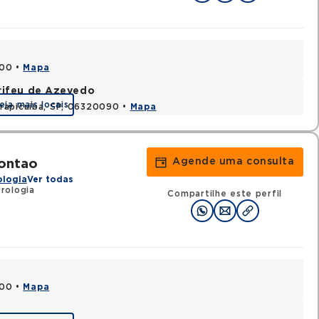
000 •
Mapa
rifeu de Azevedo
eja mais locais
rapicuiba, SP, 06320090 •
Mapa
Agende uma consulta
ontao
ologia
Ver todas
rologia
Compartilhe este perfil
000 •
Mapa