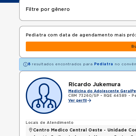
Filtre por gênero
Pediatra com data de agendamento mais pró
B
8
resultados encontrados para
Pediatra
no convê
Ricardo Jukemura
Medicina do Adolescente Geral
Pe
CRM 73260/SP
•
RQE 44589 - Pe
Ver perfil
Locais de Atendimento
Centro Medico Central Oeste - Unidade Co