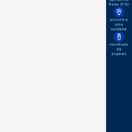
Rede D'Or
encontre
uma
unidade
resultado
de
exames