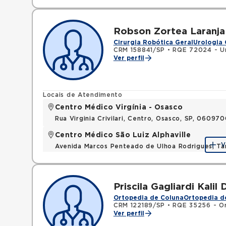
Robson Zortea Laranja
Cirurgia Robótica Geral
Urologia 
CRM 158841/SP
•
RQE 72024 - Ur
Ver perfil
Locais de Atendimento
Centro Médico Virgínia - Osasco
Rua Virginia Crivilari, Centro, Osasco, SP, 06097
Centro Médico São Luiz Alphaville
V
Avenida Marcos Penteado de Ulhoa Rodrigues, T
Priscila Gagliardi Kalil
Ortopedia de Coluna
Ortopedia d
CRM 122189/SP
•
RQE 35256 - Or
Ver perfil