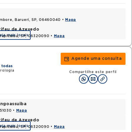
ambore, Barueri, SP, 06460040 •
Mapa
rifeu de Azevedo
eja mais locais
rapicuiba, SP, 06320090 •
Mapa
Agende uma consulta
 todas
rologia
Compartilhe este perfil
Tingoassuiba
451030 •
Mapa
rifeu de Azevedo
eja mais locais
rapicuiba, SP, 06320090 •
Mapa