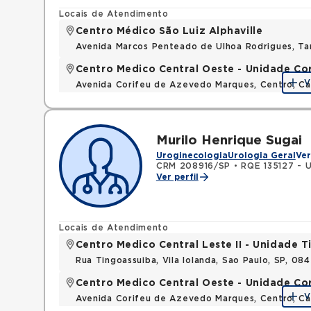
Locais de Atendimento
Centro Médico São Luiz Alphaville
Avenida Marcos Penteado de Ulhoa Rodrigues, T
Centro Medico Central Oeste - Unidade Co
V
Avenida Corifeu de Azevedo Marques, Centro, Ca
Murilo Henrique Sugai
Uroginecologia
Urologia Geral
Ver
CRM 208916/SP
•
RQE 135127 - U
Ver perfil
Locais de Atendimento
Centro Medico Central Leste II - Unidade 
Rua Tingoassuiba, Vila Iolanda, Sao Paulo, SP, 08
Centro Medico Central Oeste - Unidade Co
V
Avenida Corifeu de Azevedo Marques, Centro, Ca