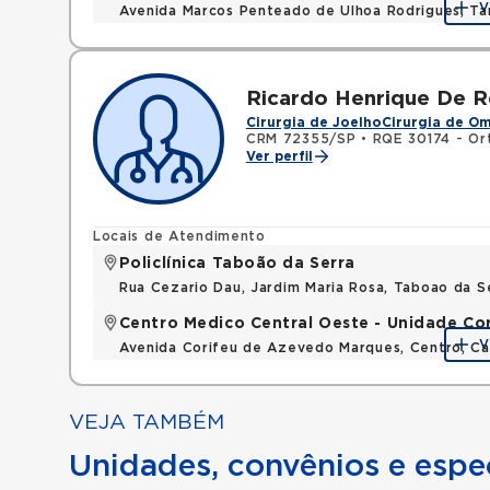
V
Avenida Marcos Penteado de Ulhoa Rodrigues, T
Ricardo Henrique De 
Cirurgia de Joelho
Cirurgia de O
CRM 72355/SP
•
RQE 30174 - Or
Ver perfil
Locais de Atendimento
Policlínica Taboão da Serra
Rua Cezario Dau, Jardim Maria Rosa, Taboao da 
Centro Medico Central Oeste - Unidade Co
V
Avenida Corifeu de Azevedo Marques, Centro, Ca
VEJA TAMBÉM
Unidades, convênios e espec