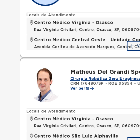
Locais de Atendimento
Centro Médico Virgínia - Osasco
Rua Virginia Crivilari, Centro, Osasco, SP, 06097
Centro Medico Central Oeste - Unidade Co
V
Avenida Corifeu de Azevedo Marques, Centro, Ca
Matheus Del Grandi Sp
Cirurgia Robótica Geral
Uroginec
CRM 176480/SP
•
RQE 95854 - U
Ver perfil
Locais de Atendimento
Centro Médico Virgínia - Osasco
Rua Virginia Crivilari, Centro, Osasco, SP, 06097
Centro Médico São Luiz Alphaville