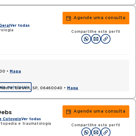
Agende uma consulta
Geral
Ver todas
ologia
Compartilhe este perfil
000 •
Mapa
eja mais locais
ambore, Barueri, SP, 06460040 •
Mapa
Agende uma consulta
 Debs
e Cotovelo
Ver todas
topedia e traumatologia
Compartilhe este perfil