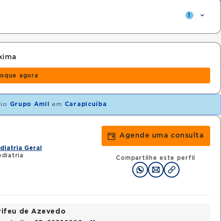
1
xima
usque agora
nio
Grupo Amil
em
Carapicuíba
.
Agende uma consulta
diatria Geral
diatria
Compartilhe este perfil
rifeu de Azevedo