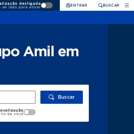
alização desligada
ENTRAR
BUSCAR
e ao lado para ativar
upo Amil em
Buscar
localização
rto de você