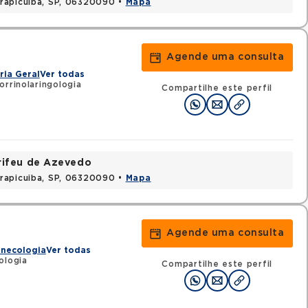
rapicuiba, SP, 06320090 •
Mapa
Agende uma consulta
ria Geral
Ver todas
rrinolaringologia
Compartilhe este perfil
rifeu de Azevedo
rapicuiba, SP, 06320090 •
Mapa
Agende uma consulta
inecologia
Ver todas
ologia
Compartilhe este perfil