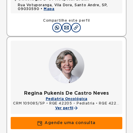
Rua Votuporanga, Vila Dora, Santo Andre, SP,
09030590 •
Mapa
Compartilhe este perfil
Regina Pukenis De Castro Neves
Pediatria Oncológica
CRM 109085/SP
•
RQE 42205 - Pediatria
•
RQE 42206 - Cancerologia/cancerologia pediátrica
Ver perfil
Agende uma consulta