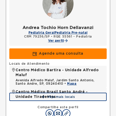
Andrea Tochio Horn Dellavanzi
Pediatria Geral
Pediatria Pre-natal
CRM 79236/SP
•
RQE 55561 - Pediatria
Ver perfil
Agende uma consulta
Locais de Atendimento
Centro Médico Bartira - Unidade Alfredo
Maluf
Avenida Alfredo Maluf, Jardim Santo Antonio,
Santo Andre, SP, 09240410 •
Mapa
Centro Médico Brasil Santo André -
Unidade Tiradentes
Veja mais locais
Rua Tiradentes, Vila Dora, Santo Andre, SP,
09030560 •
Mapa
Compartilhe este perfil