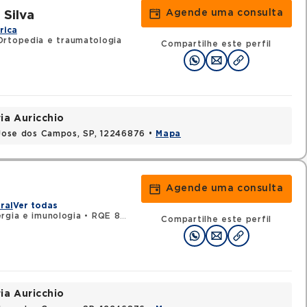
Agende uma consulta
Silva
rica
Ortopedia e traumatologia
Compartilhe este perfil
ia Auricchio
o Jose dos Campos, SP, 12246876 •
Mapa
Agende uma consulta
ral
Ver todas
rgia e imunologia
•
RQE 89462 - Pediatria
Compartilhe este perfil
ia Auricchio