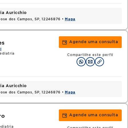
ia Auricchio
o Jose dos Campos, SP, 12246876 •
Mapa
Agende uma consulta
es
l
ediatria
Compartilhe este perfil
ia Auricchio
o Jose dos Campos, SP, 12246876 •
Mapa
Agende uma consulta
ro
diatria