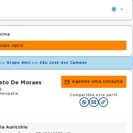
1
xima
usque agora
nio
Grupo Amil
em
São José dos Campos
.
Agende uma consulta
Neto De Moraes
l
meopatia
Compartilhe este perfil
ia Auricchio