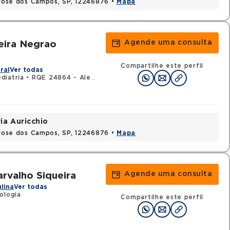
o Jose dos Campos, SP, 12246876 •
Mapa
Agende uma consulta
eira Negrao
Compartilhe este perfil
ral
Ver todas
diatria
•
RQE 24864 - Alergia e imunologia
ia Auricchio
o Jose dos Campos, SP, 12246876 •
Mapa
Agende uma consulta
rvalho Siqueira
ulina
Ver todas
ologia
Compartilhe este perfil