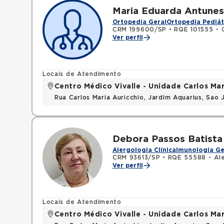
Maria Eduarda Antunes 
Ortopedia Geral
Ortopedia Pediát
CRM 199600/SP
•
RQE 101555 - 
Ver perfil
Locais de Atendimento
Centro Médico Vivalle - Unidade Carlos Mar
Rua Carlos Maria Auricchio, Jardim Aquarius, Sa
Debora Passos Batista
Alergologia Clínica
Imunologia Ge
CRM 93613/SP
•
RQE 55588 - Ale
Ver perfil
Locais de Atendimento
Centro Médico Vivalle - Unidade Carlos Mar