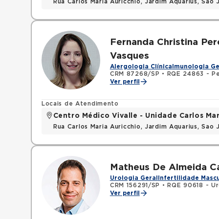
Rua Carlos Maria Auricchio, Jardim Aquarius, Sa
Fernanda Christina Per
Vasques
Alergologia Clínica
Imunologia Ge
CRM 87268/SP
•
RQE 24863 - Pe
Ver perfil
Locais de Atendimento
Centro Médico Vivalle - Unidade Carlos Mar
Rua Carlos Maria Auricchio, Jardim Aquarius, Sa
Matheus De Almeida Ca
Urologia Geral
Infertilidade Masc
CRM 156291/SP
•
RQE 90618 - Ur
Ver perfil