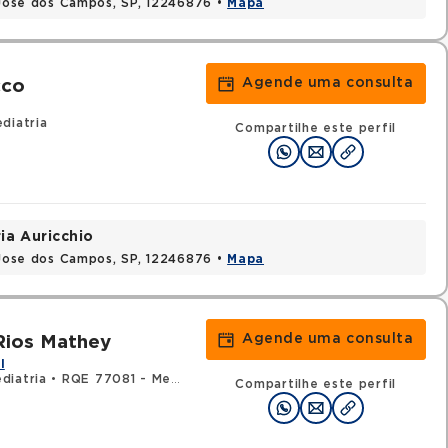
o Jose dos Campos, SP, 12246876 •
Mapa
Agende uma consulta
cco
diatria
Compartilhe este perfil
ia Auricchio
o Jose dos Campos, SP, 12246876 •
Mapa
Agende uma consulta
Rios Mathey
l
diatria
•
RQE 77081 - Medicina do tráfego
Compartilhe este perfil