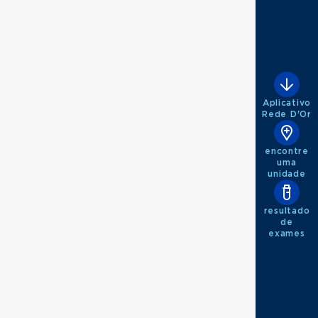
Aplicativo
Rede D'Or
encontre
uma
unidade
resultado
de
exames