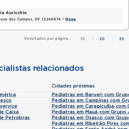
ia Auricchio
o Jose dos Campos, SP, 12246876 •
Mapa
Resultados por página
10
|
20
|
30
ialistas relacionados
Cidades próximas
mérica
Pediatras em Barueri com Grup
desco
Pediatras em Campinas com Gr
service
Pediatras em Carapicuíba com 
e Caixa
Pediatras em Mauá com Grupo 
de Petrobras
Pediatras em Osasco com Grup
Pediatras em Ribeirão Pires co