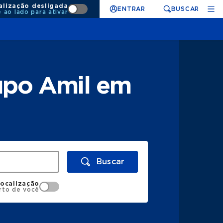
alização desligada
ENTRAR
BUSCAR
e ao lado para ativar
upo Amil em
Buscar
localização
rto de você