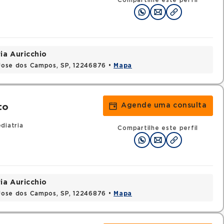
Compartilhe este perfil
ia Auricchio
o Jose dos Campos, SP, 12246876 •
Mapa
Agende uma consulta
to
diatria
Compartilhe este perfil
ia Auricchio
o Jose dos Campos, SP, 12246876 •
Mapa