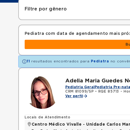
Filtre por gênero
Pediatra com data de agendamento mais pró
B
11
resultados encontrados para
Pediatra
no convê
Adelia Maria Guedes 
Pediatria Geral
Pediatria Pre-nata
CRM 81099/SP
•
RQE 85713 - Ho
Ver perfil
Locais de Atendimento
Centro Médico Vivalle - Unidade Carlos Mar