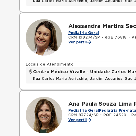
Rua Carlos Maria Auricchio, Jardim Aquarius, Sa
Alessandra Martins Se
Pediatria Geral
CRM 199274/SP
•
RQE 76818 - Pe
Ver perfil
Locais de Atendimento
Centro Médico Vivalle - Unidade Carlos Mar
Rua Carlos Maria Auricchio, Jardim Aquarius, Sa
Ana Paula Souza Lima 
Pediatria Geral
Pediatria Pre-nata
CRM 83724/SP
•
RQE 24320 - Pe
Ver perfil