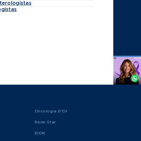
terologistas
gistas
Agende
por
Whatsapp
Oncologia D'Or
Rede Star
IDOR