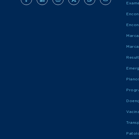
Exame
Encon
Encon
Marca
Marca
Resul
Emerg
Plano
Progr
Doen
Vacin
Trans
Patol