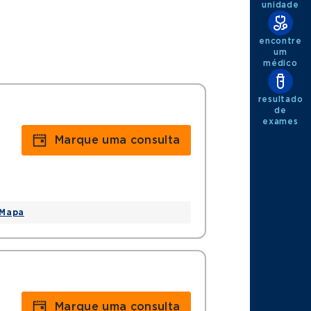
unidade
encontre
um
médico
resultado
de
exames
Marque uma consulta
Mapa
Marque uma consulta