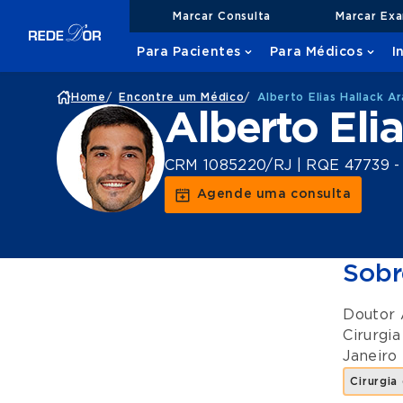
Marcar Consulta
Marcar Ex
Para Pacientes
Para Médicos
I
Home
/
Encontre um Médico
/
Alberto Elias Hallack Ar
Alberto Eli
CRM 1085220/RJ | RQE 47739 - C
Agende uma consulta
Sobr
Doutor 
Cirurgia
Janeiro
Cirurgia