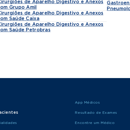
Cirurgiões de Aparelho Digestivo e Anexos
Gastroen
com Grupo Amil
Pneumolo
Cirurgiões de Aparelho Digestivo e Anexos
com Saúde Caixa
Cirurgiões de Aparelho Digestivo e Anexos
com Saúde Petrobras
App Médicos
acientes
Resultado de Exames
ialidades
Encontre um Médico