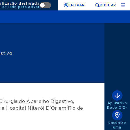
alização desligada
ENTRAR
BUSCAR
e ao lado para ativar
stivo
Cirurgia do Aparelho Digestivo
,
Aplicativo
e
Hospital Niterói D'Or
em
Rio de
Rede D'Or
encontre
uma