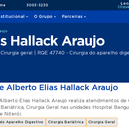
Loc
ame
3003-3230
Cliqu
nstitucional
O Grupo
Parcerias
aujo
as Hallack Araujo
irurgia geral | RQE 47740 - Cirurgia do aparelho dige
e Alberto Elias Hallack Araujo
Alberto Elias Hallack Araujo realiza atendimentos de
 Bariátrica
,
Cirurgia Geral
nas unidades
Hospital Bangu
e
Niterói
.
 do Aparelho Digestivo
Cirurgia Bariátrica
Cirurgia Geral