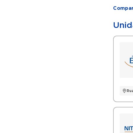
Compart
Unid
Rua