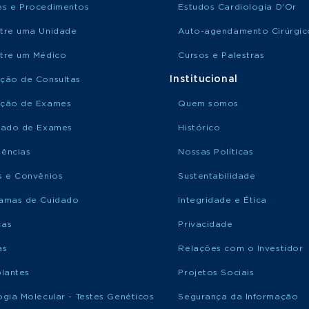
s e Procedimentos
Estudos Cardiologia D'Or
tre uma Unidade
Auto-agendamento Cirúrgic
tre um Médico
Cursos e Palestras
Institucional
ção de Consultas
ção de Exames
Quem somos
tado de Exames
Histórico
ências
Nossas Políticas
s e Convênios
Sustentabilidade
amas de Cuidado
Integridade e Ética
ças
Privacidade
as
Relações com o Investidor
plantes
Projetos Sociais
ogia Molecular - Testes Genéticos
Segurança da Informação