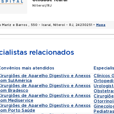
Niteroi/RJ
 Mariz e Barros , 550 - Icarai, Niteroi - RJ, 24230251 •
Mapa
ialistas relacionados
Convênios mais atendidos
Especiali
Cirurgiões de Aparelho Digestivo e Anexos
Clínicos 
com SulAmérica
Ortopedi
Cirurgiões de Aparelho Digestivo e Anexos
Urologist
com Bradesco
Obstetra
Cirurgiões de Aparelho Digestivo e Anexos
Cirurgiõe
com Mediservice
Otorrinol
Cirurgiões de Aparelho Digestivo e Anexos
Ginecolo
com Porto Saúde
Pediatra