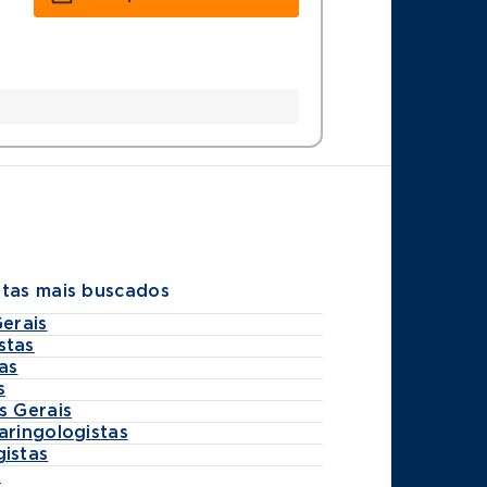
stas mais buscados
Gerais
stas
as
s
s Gerais
aringologistas
gistas
s