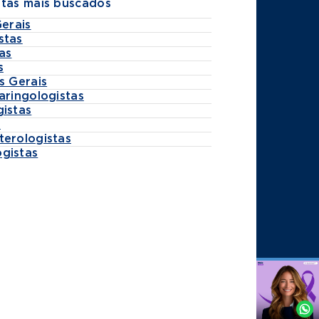
stas mais buscados
Gerais
stas
as
s
s Gerais
aringologistas
gistas
s
terologistas
gistas
Agende
por
Whatsapp