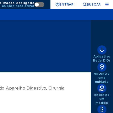
alização desligada
ENTRAR
BUSCAR
e ao lado para ativar
Aplicativo
Rede D'Or
encontre
uma
unidade
 do Aparelho Digestivo
,
Cirurgia
encontre
um
médico