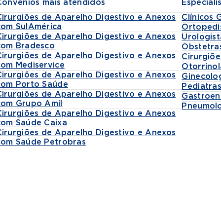
Convênios mais atendidos
Especiali
Cirurgiões de Aparelho Digestivo e Anexos
Clínicos 
com SulAmérica
Ortopedi
Cirurgiões de Aparelho Digestivo e Anexos
Urologist
com Bradesco
Obstetra
Cirurgiões de Aparelho Digestivo e Anexos
Cirurgiõe
com Mediservice
Otorrinol
Cirurgiões de Aparelho Digestivo e Anexos
Ginecolo
com Porto Saúde
Pediatra
Cirurgiões de Aparelho Digestivo e Anexos
Gastroen
com Grupo Amil
Pneumolo
Cirurgiões de Aparelho Digestivo e Anexos
com Saúde Caixa
Cirurgiões de Aparelho Digestivo e Anexos
com Saúde Petrobras