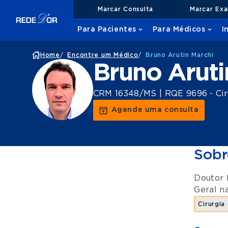
Marcar Consulta
Marcar Ex
Para Pacientes
Para Médicos
I
Home
/
Encontre um Médico
/
Bruno Arutin Marchi
Bruno Aruti
CRM 16348/MS | RQE 9696 - Ciru
Agende uma consulta
Sobr
Doutor 
Geral
n
Cirurgia