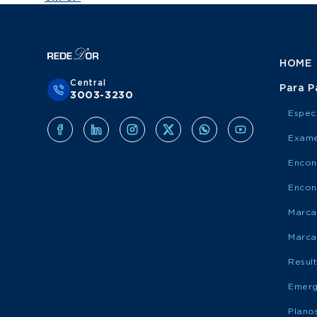
HOME
Central
Para P
3003-3230
Espec
Exame
Encon
Encon
Marca
Marca
Resul
Emerg
Plano