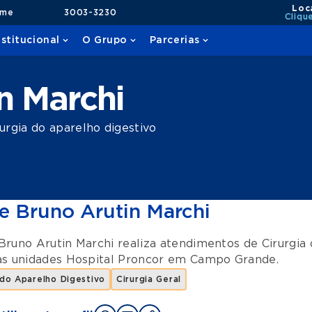
Loc
ame
3003-3230
Cliqu
nstitucional
O Grupo
Parcerias
n Marchi
rgia do aparelho digestivo
e Bruno Arutin Marchi
Bruno Arutin Marchi realiza atendimentos de
Cirurgia
as unidades
Hospital Proncor
em
Campo Grande
.
 do Aparelho Digestivo
Cirurgia Geral