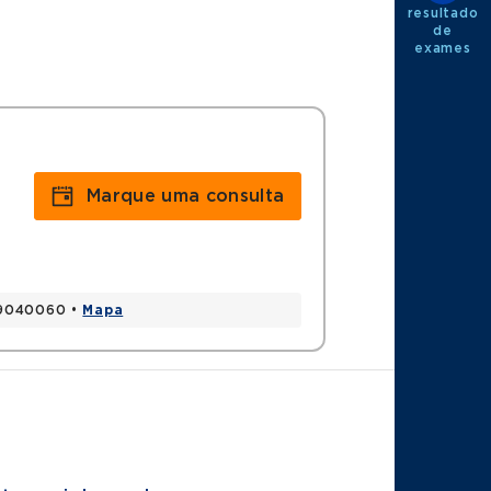
resultado
de
exames
Marque uma consulta
 79040060 •
Mapa