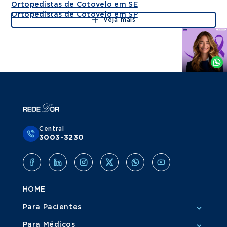
Ortopedistas de Cotovelo em SE
Ortopedistas de Cotovelo em SP
Veja mais
Agende
por
Whatsapp
Central
3003-3230
HOME
Para Pacientes
Para Médicos