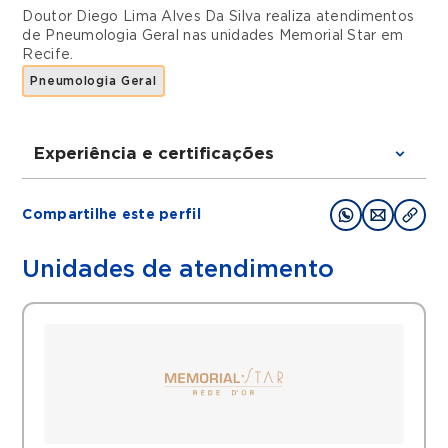
Doutor Diego Lima Alves Da Silva realiza atendimentos
de
Pneumologia Geral
nas unidades
Memorial Star
em
Recife
.
Pneumologia Geral
Experiência e certificações
Graduações
Compartilhe este perfil
Medico - Universidade Federal de
Pernambuco
Unidades de atendimento
Pneumologia - SES/PE
Filiações
SBPT - Sociedade Brasileira de
Pneumologia e Tisiologia
Histórico