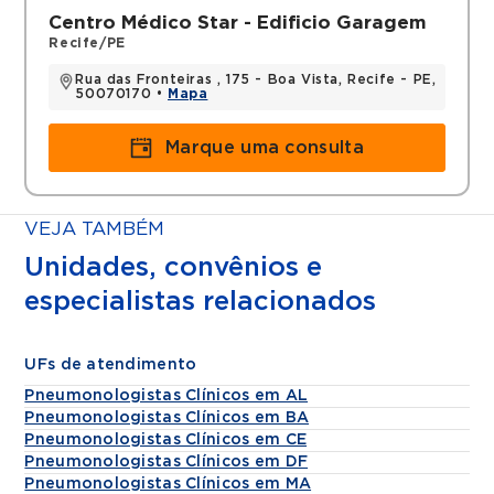
Centro Médico Star - Edificio Garagem
Pneumologista do Hospital Memorial São
Recife/PE
José
Pneumologista do Hospital Memorial Star
Rua das Fronteiras , 175 - Boa Vista, Recife - PE,
50070170 •
Mapa
Preceptor de Pneumologia do Hospital das
Clínicas UFPE
Marque uma consulta
VEJA TAMBÉM
Unidades, convênios e
especialistas relacionados
UFs de atendimento
Pneumonologistas Clínicos em AL
Pneumonologistas Clínicos em BA
Pneumonologistas Clínicos em CE
Pneumonologistas Clínicos em DF
Pneumonologistas Clínicos em MA