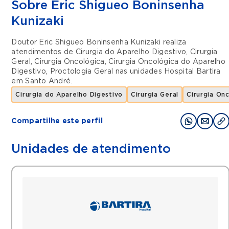
Sobre Eric Shigueo Boninsenha
Kunizaki
Doutor Eric Shigueo Boninsenha Kunizaki realiza
atendimentos de
Cirurgia do Aparelho Digestivo
,
Cirurgia
Geral
,
Cirurgia Oncológica
,
Cirurgia Oncológica do Aparelho
Digestivo
,
Proctologia Geral
nas unidades
Hospital Bartira
em
Santo André
.
Cirurgia do Aparelho Digestivo
Cirurgia Geral
Cirurgia On
Compartilhe este perfil
Unidades de atendimento