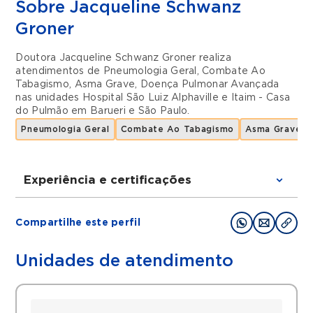
Sobre Jacqueline Schwanz
Groner
Doutora Jacqueline Schwanz Groner realiza
atendimentos de
Pneumologia Geral
,
Combate Ao
Tabagismo
,
Asma Grave
,
Doença Pulmonar Avançada
nas unidades
Hospital São Luiz Alphaville
e
Itaim - Casa
do Pulmão
em
Barueri
e
São Paulo
.
Pneumologia Geral
Combate Ao Tabagismo
Asma Grave
Experiência e certificações
Graduações
Compartilhe este perfil
Graduação em Medicina pela Universidade
Federal do Espírito Santo (UFES)
Unidades de atendimento
Residência em Clínica Médica pela
Universidade Estadual de Campinas
(UNICAMP)