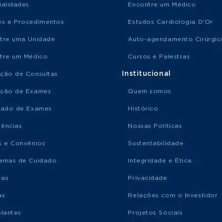
ialidades
Encontre um Médico
s e Procedimentos
Estudos Cardiologia D'Or
tre uma Unidade
Auto-agendamento Cirúrgic
tre um Médico
Cursos e Palestras
Institucional
ção de Consultas
ção de Exames
Quem somos
tado de Exames
Histórico
ências
Nossas Políticas
s e Convênios
Sustentabilidade
amas de Cuidado
Integridade e Ética
ças
Privacidade
as
Relações com o Investidor
plantes
Projetos Sociais