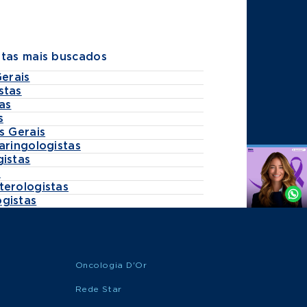
stas mais buscados
Gerais
stas
as
s
s Gerais
aringologistas
gistas
Agende
s
por
terologistas
Whatsapp
gistas
Oncologia D'Or
Rede Star