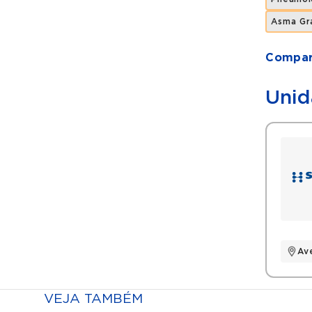
Asma Gr
Compart
Unid
Av
VEJA TAMBÉM