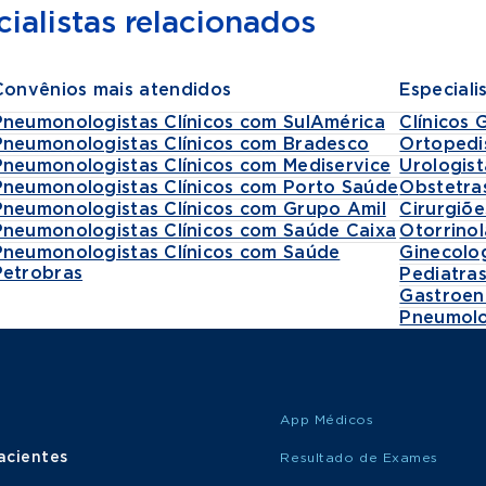
ialistas relacionados
Convênios mais atendidos
Especiali
Pneumonologistas Clínicos com SulAmérica
Clínicos 
Pneumonologistas Clínicos com Bradesco
Ortopedi
Pneumonologistas Clínicos com Mediservice
Urologist
Pneumonologistas Clínicos com Porto Saúde
Obstetra
Pneumonologistas Clínicos com Grupo Amil
Cirurgiõe
Pneumonologistas Clínicos com Saúde Caixa
Otorrinol
Pneumonologistas Clínicos com Saúde
Ginecolo
Petrobras
Pediatra
Gastroen
Pneumolo
App Médicos
acientes
Resultado de Exames