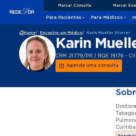
Marcar Consulta
Marcar Ex
Para Pacientes
Para Médicos
I
Home
/
Encontre um Médico
/
Karin Mueller Storrer
Karin Muelle
CRM 21779/PR | RQE 19176 - Clí
Agende uma consulta
Sobr
Doutora
Tabagi
Pulmon
Curitiba
Pneumol