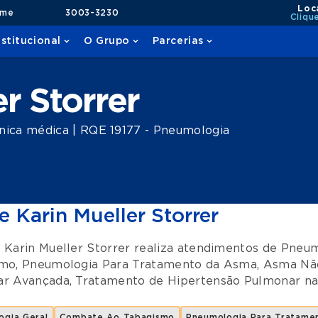
Loc
ame
3003-3230
Cliqu
nstitucional
O Grupo
Parcerias
r Storrer
nica médica | RQE 19177 - Pneumologia
e Karin Mueller Storrer
 Karin Mueller Storrer realiza atendimentos de
Pneum
smo
,
Pneumologia Para Tratamento da Asma
,
Asma Não
ar Avançada
,
Tratamento de Hipertensão Pulmonar
na
.
ogia Geral
Combate Ao Tabagismo
Pneumologia Para Tratame