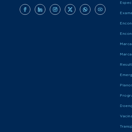
Espec
Exame
Encon
Encon
Marca
Marca
Resul
Emerg
Plano
Progr
Doen
Vacin
Trans