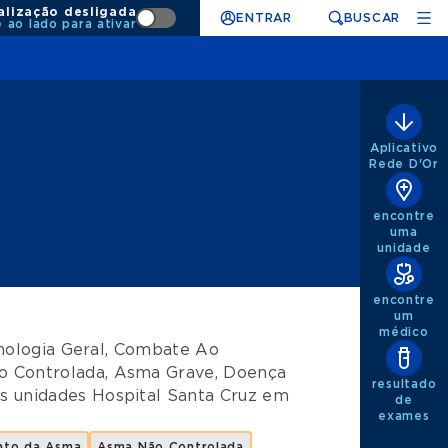
alização desligada
ENTRAR
BUSCAR
e ao lado para ativar
Aplicativo
Rede D'Or
encontre
uma
unidade
encontre
um
médico
ologia Geral
,
Combate Ao
 Controlada
,
Asma Grave
,
Doença
resultado
s unidades
Hospital Santa Cruz
em
de
exames
nto da Asma
Asma Não Controlada