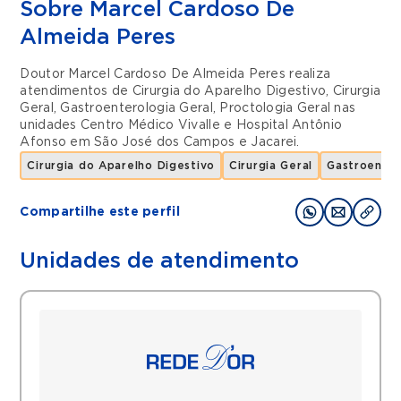
Sobre Marcel Cardoso De
Almeida Peres
Doutor Marcel Cardoso De Almeida Peres realiza
atendimentos de
Cirurgia do Aparelho Digestivo
,
Cirurgia
Geral
,
Gastroenterologia Geral
,
Proctologia Geral
nas
unidades
Centro Médico Vivalle
e
Hospital Antônio
Afonso
em
São José dos Campos
e
Jacarei
.
Cirurgia do Aparelho Digestivo
Cirurgia Geral
Gastroenter
Compartilhe este perfil
Unidades de atendimento