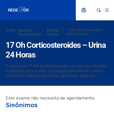
Home
/
Exames e
/
Análises
/
17 Oh Corticosteroides –
Procedimentos
Clínicas
Urina 24 Horas
17 Oh Corticosteroides – Urina
24 Horas
O exame de 17-OH Corticosteroides na urina de 24 horas
é utilizado para avaliar a produção de cortisol e outros
hormônios relacionados pelas glândulas adrenais.
Este exame não necessita de agendamento.
Sinônimos