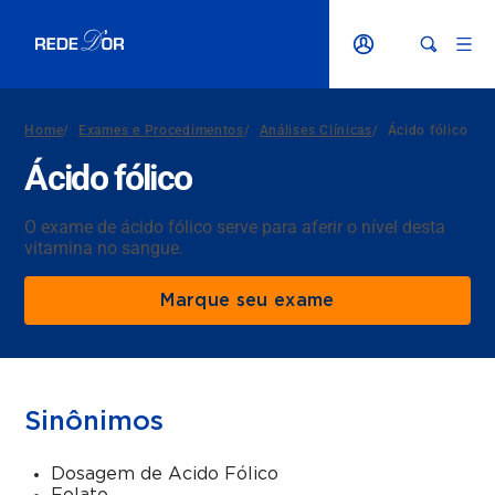
Home
/
Exames e Procedimentos
/
Análises Clínicas
/
Ácido fólico
Ácido fólico
O exame de ácido fólico serve para aferir o nível desta
vitamina no sangue.
Marque seu exame
Sinônimos
Dosagem de Acido Fólico