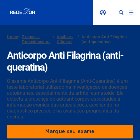
Home
/
Exames e
/
Análises
/
Anticorpo Anti Filagrina
Procedimentos
Clínicas
(anti-queratina)
Anticorpo Anti Filagrina (anti-
queratina)
O exame Anticorpo Anti-Filagrina (Anti-Queratina) é um
teste laboratorial utilizado na investigação de doenças
autoimunes, especialmente da artrite reumatoide. Ele
detecta a presença de autoanticorpos associados à
inflamação crônica das articulações, auxiliando no
diagnóstico precoce e na avaliação prognóstica da
doença.
Marque seu exame