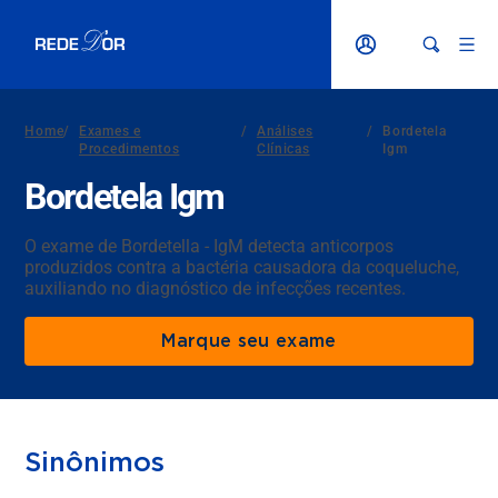
Home
/
Exames e
/
Análises
/
Bordetela
Procedimentos
Clínicas
Igm
Bordetela Igm
O exame de Bordetella - IgM detecta anticorpos
produzidos contra a bactéria causadora da coqueluche,
auxiliando no diagnóstico de infecções recentes.
Marque seu exame
Sinônimos