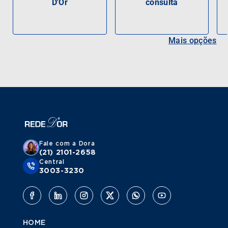
D'Or
consulta
Mais opções
Fale com a Dora
(21) 2101-2658
Central
3003-3230
HOME