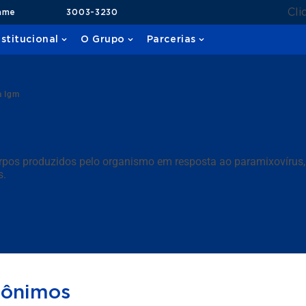
Cli
ame
3003-3230
nstitucional
O Grupo
Parcerias
 Igm
pos produzidos pelo organismo em resposta ao paramixovírus, 
s.
nônimos