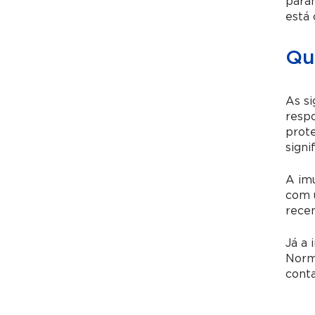
param
está 
Qua
As si
respo
prote
signi
A imu
com u
recen
Já a 
Norma
conta