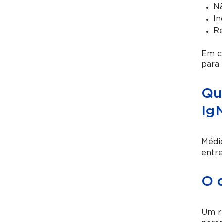
Nã
In
Re
Em ca
para 
Qu
Ig
Médic
entre
O 
Um re