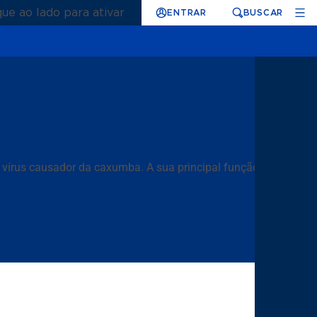
que ao lado para ativar
ENTRAR
BUSCAR
vírus causador da caxumba. A sua principal função é