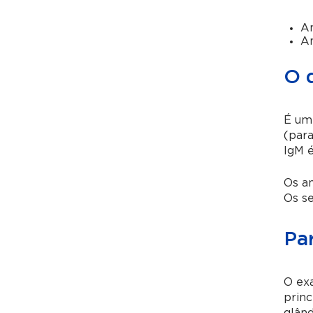
A
An
O 
É um 
(para
IgM é
Os a
Os se
Pa
O exa
prin