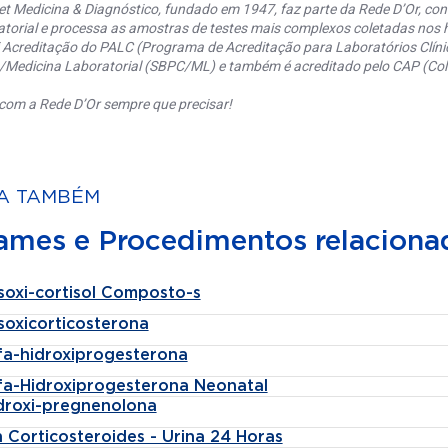
et Medicina & Diagnóstico, fundado em 1947, faz parte da Rede D’Or, co
torial e processa as amostras de testes mais complexos coletadas nos h
 Acreditação do PALC (Programa de Acreditação para Laboratórios Clínic
a/Medicina Laboratorial (SBPC/ML) e também é acreditado pelo CAP (Coll
com a Rede D’Or sempre que precisar!
A TAMBÉM
ames e Procedimentos relaciona
soxi-cortisol Composto-s
soxicorticosterona
lfa-hidroxiprogesterona
lfa-Hidroxiprogesterona Neonatal
idroxi-pregnenolona
 Corticosteroides - Urina 24 Horas