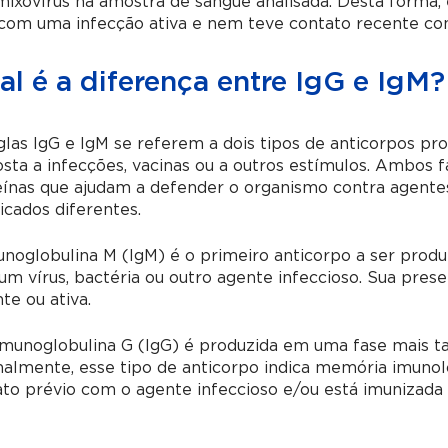
ixovírus na amostra de sangue analisada. Desta forma, 
com uma infecção ativa e nem teve contato recente com
l é a diferença entre IgG e IgM?
glas IgG e IgM se referem a dois tipos de anticorpos p
sta a infecções, vacinas ou a outros estímulos. Ambos 
ínas que ajudam a defender o organismo contra agentes
ficados diferentes.
noglobulina M (IgM) é o primeiro anticorpo a ser prod
m vírus, bactéria ou outro agente infeccioso. Sua prese
te ou ativa.
imunoglobulina G (IgG) é produzida em uma fase mais ta
lmente, esse tipo de anticorpo indica memória imunológ
to prévio com o agente infeccioso e/ou está imunizada