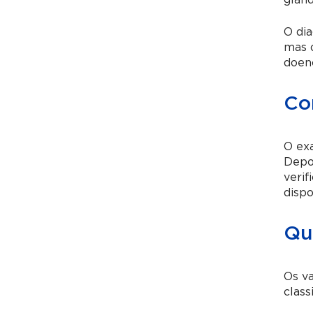
glând
O dia
mas o
doen
Co
O exa
Depoi
verif
dispo
Qu
Os va
class