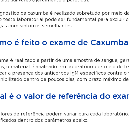
ulas salivares (geralmente a parótida).
gnóstico da caxumba é realizado sobretudo por meio da a
 teste laboratorial pode ser fundamental para excluir c
ças com sintomas semelhantes.
mo é feito o exame de Caxumba
me é realizado a partir de uma amostra de sangue, ger
s, o material é analisado em laboratório por meio de t
icar a presença dos anticorpos IgM específicos contra o
nibilizado dentro de poucos dias, com prazo máximo def
al é o valor de referência do e
lores de referência podem variar para cada laboratóri
ificados dentro dos parâmetros abaixo.