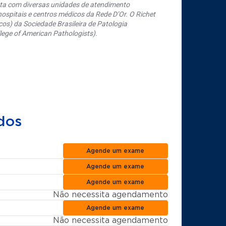
nta com diversas unidades de atendimento
ospitais e centros médicos da Rede D’Or. O Richet
os) da Sociedade Brasileira de Patologia
ege of American Pathologists).
dos
Agende um exame
Agende um exame
Agende um exame
Não necessita agendamento
Agende um exame
Não necessita agendamento