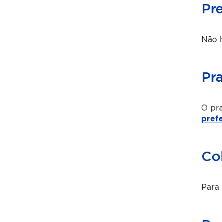
Pr
Não h
Pr
O pra
pref
Co
Para 