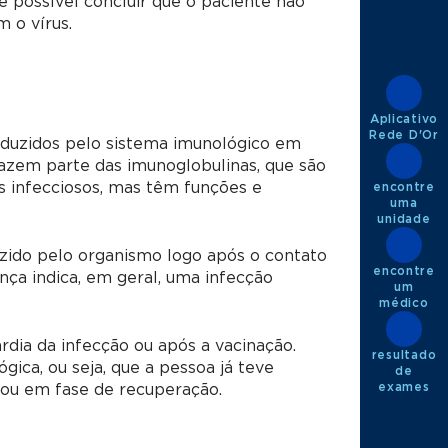
é possível concluir que o paciente não
 o vírus.
Aplicativo
Rede D'Or
roduzidos pelo sistema imunológico em
fazem parte das imunoglobulinas, que são
 infecciosos, mas têm funções e
encontre
uma
unidade
uzido pelo organismo logo após o contato
encontre
nça indica, em geral, uma infecção
um
médico
rdia da infecção ou após a vacinação.
resultado
ica, ou seja, que a pessoa já teve
de
exames
 ou em fase de recuperação.