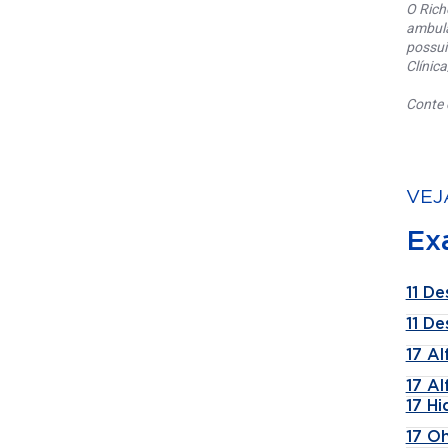
O Rich
ambula
possui
Clínic
Conte 
VEJ
Ex
11 De
11 De
17 A
17 A
17 H
17 Oh