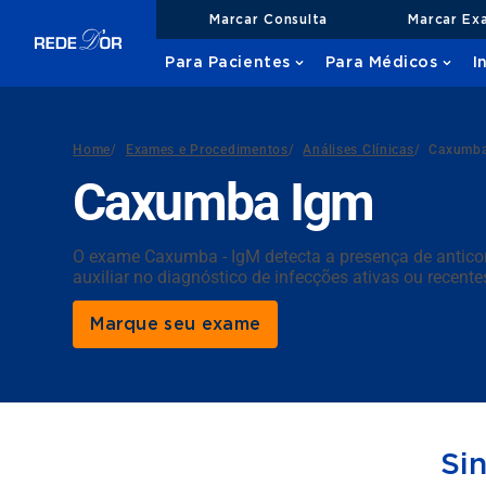
Marcar Consulta
Marcar Ex
Para Pacientes
Para Médicos
I
Home
/
Exames e Procedimentos
/
Análises Clínicas
/
Caxumba
Caxumba Igm
O exame Caxumba - IgM detecta a presença de anticor
auxiliar no diagnóstico de infecções ativas ou recente
Marque seu exame
Si