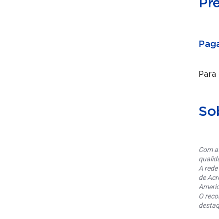
Pr
Paga
Para
So
Com at
qualid
A rede
de Acr
Americ
O reco
destaq