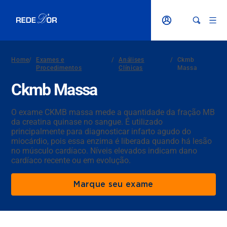
Home
/
Exames e
/
Análises
/
Ckmb
Procedimentos
Clínicas
Massa
Ckmb Massa
O exame CKMB massa mede a quantidade da fração MB
da creatina quinase no sangue. É utilizado
principalmente para diagnosticar infarto agudo do
miocárdio, pois essa enzima é liberada quando há lesão
no músculo cardíaco. Níveis elevados indicam dano
cardíaco recente ou em evolução.
Marque seu exame