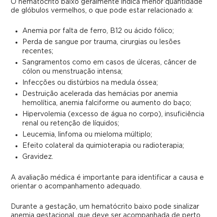
O hematócrito baixo geralmente indica menor quantidade
de glóbulos vermelhos, o que pode estar relacionado a:
Anemia por falta de ferro, B12 ou ácido fólico;
Perda de sangue por trauma, cirurgias ou lesões
recentes;
Sangramentos como em casos de úlceras, câncer de
cólon ou menstruação intensa;
Infecções ou distúrbios na medula óssea;
Destruição acelerada das hemácias por anemia
hemolítica, anemia falciforme ou aumento do baço;
Hipervolemia (excesso de água no corpo), insuficiência
renal ou retenção de líquidos;
Leucemia, linfoma ou mieloma múltiplo;
Efeito colateral da quimioterapia ou radioterapia;
Gravidez.
A avaliação médica é importante para identificar a causa e
orientar o acompanhamento adequado.
Durante a gestação, um hematócrito baixo pode sinalizar
anemia gestacional, que deve ser acompanhada de perto