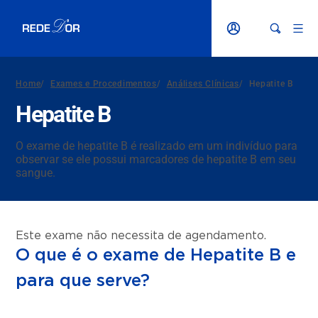
Home
/
Exames e Procedimentos
/
Análises Clínicas
/
Hepatite B
Hepatite B
O exame de hepatite B é realizado em um indivíduo para
observar se ele possui marcadores de hepatite B em seu
sangue.
Este exame não necessita de agendamento.
O que é o exame de Hepatite B e
para que serve?