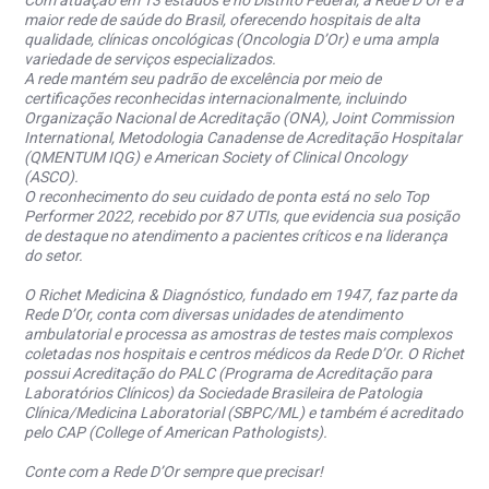
maior rede de saúde do Brasil, oferecendo hospitais de alta
qualidade, clínicas oncológicas (Oncologia D’Or) e uma ampla
variedade de serviços especializados.
A rede mantém seu padrão de excelência por meio de
certificações reconhecidas internacionalmente, incluindo
Organização Nacional de Acreditação (ONA), Joint Commission
International, Metodologia Canadense de Acreditação Hospitalar
(QMENTUM IQG) e American Society of Clinical Oncology
(ASCO).
O reconhecimento do seu cuidado de ponta está no selo Top
Performer 2022, recebido por 87 UTIs, que evidencia sua posição
de destaque no atendimento a pacientes críticos e na liderança
do setor.
O Richet Medicina & Diagnóstico, fundado em 1947, faz parte da
Rede D’Or, conta com diversas unidades de atendimento
ambulatorial e processa as amostras de testes mais complexos
coletadas nos hospitais e centros médicos da Rede D’Or. O Richet
possui Acreditação do PALC (Programa de Acreditação para
Laboratórios Clínicos) da Sociedade Brasileira de Patologia
Clínica/Medicina Laboratorial (SBPC/ML) e também é acreditado
pelo CAP (College of American Pathologists).
Conte com a Rede D’Or sempre que precisar!