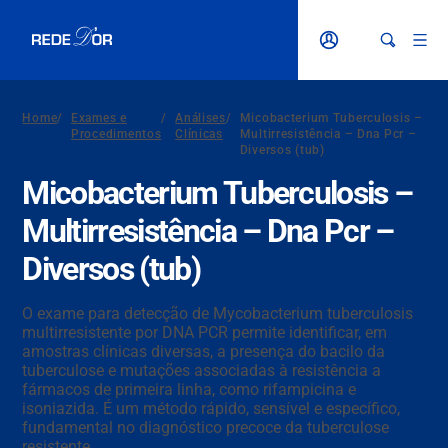
Home
/
Exames e
/
Análises
/
Micobacterium Tuberculosis –
Procedimentos
Clínicas
Multirresistência – Dna Pcr –
Diversos (tub)
Micobacterium Tuberculosis –
Multirresistência – Dna Pcr –
Diversos (tub)
O exame para detecção de Mycobacterium tuberculosis
multirresistente por DNA PCR permite identificar, em
amostras clínicas diversas, a presença do bacilo da
tuberculose e mutações associadas à resistência a
fármacos de primeira linha, como rifampicina e
isoniazida. É um método rápido, sensível e específico,
fundamental no diagnóstico precoce da tuberculose
resistente.