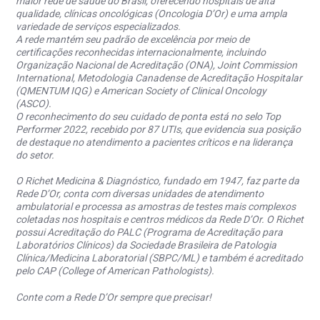
maior rede de saúde do Brasil, oferecendo hospitais de alta
qualidade, clínicas oncológicas (Oncologia D’Or) e uma ampla
variedade de serviços especializados.
A rede mantém seu padrão de excelência por meio de
certificações reconhecidas internacionalmente, incluindo
Organização Nacional de Acreditação (ONA), Joint Commission
International, Metodologia Canadense de Acreditação Hospitalar
(QMENTUM IQG) e American Society of Clinical Oncology
(ASCO).
O reconhecimento do seu cuidado de ponta está no selo Top
Performer 2022, recebido por 87 UTIs, que evidencia sua posição
de destaque no atendimento a pacientes críticos e na liderança
do setor.
O Richet Medicina & Diagnóstico, fundado em 1947, faz parte da
Rede D’Or, conta com diversas unidades de atendimento
ambulatorial e processa as amostras de testes mais complexos
coletadas nos hospitais e centros médicos da Rede D’Or. O Richet
possui Acreditação do PALC (Programa de Acreditação para
Laboratórios Clínicos) da Sociedade Brasileira de Patologia
Clínica/Medicina Laboratorial (SBPC/ML) e também é acreditado
pelo CAP (College of American Pathologists).
Conte com a Rede D’Or sempre que precisar!