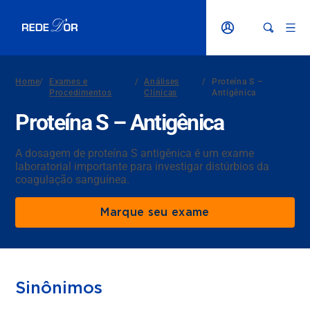
Home
/
Exames e
/
Análises
/
Proteína S –
Procedimentos
Clínicas
Antigênica
Proteína S – Antigênica
A dosagem de proteína S antigênica é um exame
laboratorial importante para investigar distúrbios da
coagulação sanguínea.
Marque seu exame
Sinônimos