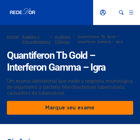
Home
/
Exames e
/
Análises
/
Quantiferon Tb Gold –
Procedimentos
Clínicas
Interferon Gamma – Igra
Quantiferon Tb Gold –
Interferon Gamma – Igra
Um exame laboratorial que mede a resposta imunológica
do organismo à bactéria Mycobacterium tuberculosis,
causadora da tuberculose.
Marque seu exame