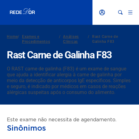
Home
/
Exames e
/
Análises
/
Rast Carne de
Procedimentos
Clínicas
Galinha F83
Rast Carne de Galinha F83
O RAST carne de galinha (F83) é um exame de sangue
que ajuda a identificar alergia à carne de galinha por
meio da detecção de anticorpos IgE específicos. Simples
e seguro, é indicado por médicos em casos de reações
alérgicas suspeitas após o consumo do alimento.
Este exame não necessita de agendamento.
Sinônimos