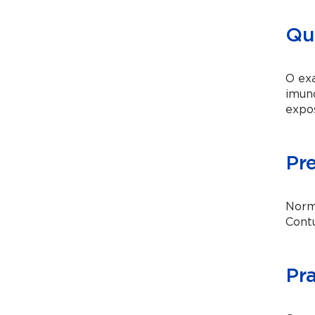
Qua
O ex
imuno
expos
Pr
Norma
Contu
Pr