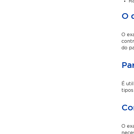
Ra
O 
O exa
contr
do pa
Pa
É uti
tipos
Co
O exa
neces