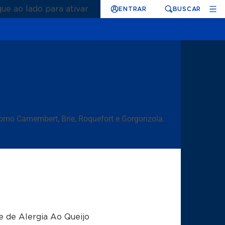
que ao lado para ativar
ENTRAR
BUSCAR
 como Camembert, Brie, Roquefort e Gorgonzola.
e de Alergia Ao Queijo