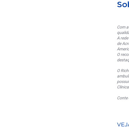
So
Com at
qualid
A rede
de Acr
Americ
O reco
destaq
O Rich
ambula
possui
Clínic
Conte 
VEJ