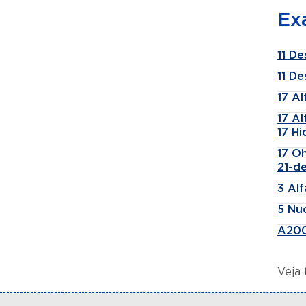
Ex
11 De
11 De
17 A
17 A
17 H
17 Oh
21-de
3 Al
5 Nu
A200
Veja