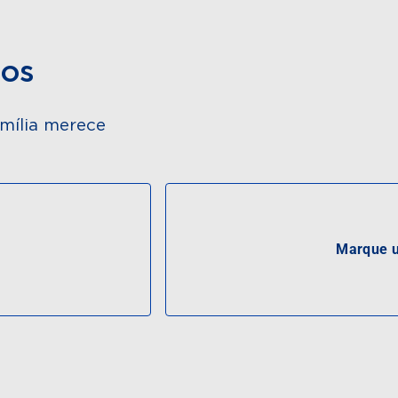
dos
mília merece
Marque u