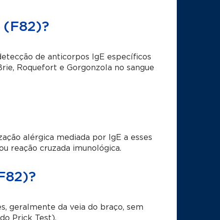
 (F82)?
etecção de anticorpos IgE específicos
Brie, Roquefort e Gorgonzola no sangue
ização alérgica mediada por IgE a esses
 ou reação cruzada imunológica.
F82)?
es, geralmente da veia do braço, sem
do Prick Test).