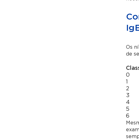
Com
Ig
Os ní
de se
Clas
0
1
2
3
4
5
6
Mesmo
exame
sempr