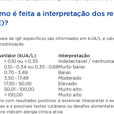
o é feita a interpretação dos re
E)?
veis de IgE específicos são informados em kUA/L e cat
nsibilização.
se
Valor (kUA/L)
Interpretação
< 0,10 ou < 0,35
Indetectável / nenhuma 
0,10 – 0,34 ou 0,35 – 0,69
Muito baixo
0,70 – 3,49
Baixo
3,50 – 17,49
Moderado
17,50 – 50,00
Elevado
50,01 – 100,00
Muito alto
> 100,00
Muito alto
 com resultados positivos, é essencial interpretar o exa
s e a possíveis testes cutâneos ou desafios alimentare
e indicam alergia clínica ativa.