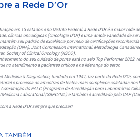
bre a Rede D'Or
uação em 13 estados e no Distrito Federal, a Rede D’Or é a maior rede de 
ade, clínicas oncológicas (Oncologia D’Or) e uma ampla variedade de serv
 mantém seu padrão de excelência por meio de certificações reconhecida
editação (ONA), Joint Commission International, Metodologia Canaden
an Society of Clinical Oncology (ASCO).
nhecimento do seu cuidado de ponta está no selo Top Performer 2022, re
ue no atendimento a pacientes críticos e na liderança do setor.
et Medicina & Diagnóstico, fundado em 1947, faz parte da Rede D’Or, co
torial e processa as amostras de testes mais complexos coletadas nos h
 Acreditação do PALC (Programa de Acreditação para Laboratórios Clínic
a/Medicina Laboratorial (SBPC/ML) e também é acreditado pelo CAP (Coll
com a Rede D’Or sempre que precisar!
A TAMBÉM