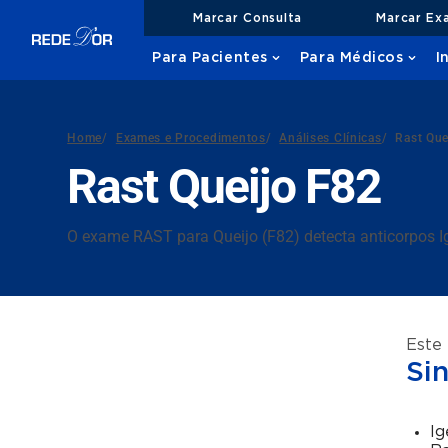
Marcar Consulta
Marcar Ex
Para Pacientes
Para Médicos
I
Home
/
Exames e Procedimentos
/
Análises Clínicas
/
Rast Que
Rast Queijo F82
O exame RAST para Queijo (F82) detecta anticorpos Ig
Este
Si
Ig