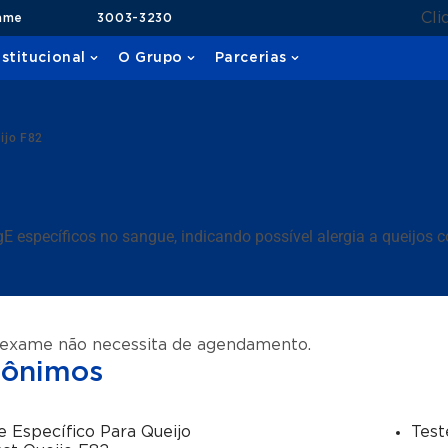
Cli
ame
3003-3230
nstitucional
O Grupo
Parcerias
ijo F82
E específicos no sangue, indicando possível alergia a queijos
 exame não necessita de agendamento.
nônimos
e Específico Para Queijo
Test