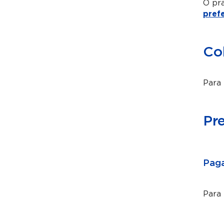
O pra
pref
Co
Para 
Pr
Paga
Para