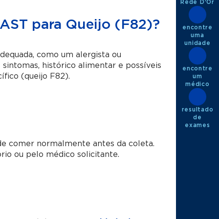
Rede D'Or
 RAST para Queijo (F82)?
encontre
uma
unidade
dequada, como um alergista ou
 sintomas, histórico alimentar e possíveis
encontre
fico (queijo F82).
um
médico
resultado
de
exames
e comer normalmente antes da coleta.
io ou pelo médico solicitante.