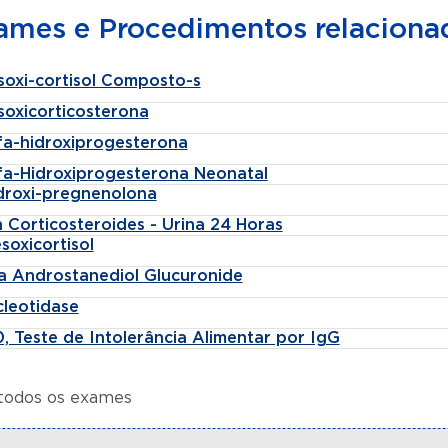
ames e Procedimentos relaciona
soxi-cortisol Composto-s
soxicorticosterona
lfa-hidroxiprogesterona
lfa-Hidroxiprogesterona Neonatal
idroxi-pregnenolona
 Corticosteroides - Urina 24 Horas
soxicortisol
fa Androstanediol Glucuronide
cleotidase
, Teste de Intolerância Alimentar por IgG
 todos os exames