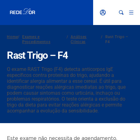
Home
/
Exames e
/
Análises
/
Rast Trigo –
Procedimentos
Clínicas
F4
Rast Trigo – F4
O exame RAST Trigo (F4) detecta anticorpos IgE
específicos contra proteínas do trigo, ajudando a
identificar alergia alimentar a esse cereal. É útil para
diagnosticar reações alérgicas imediatas ao trigo, que
podem causar sintomas como urticária, inchaço ou
problemas respiratórios. O teste orienta a exclusão do
trigo da dieta para evitar reações alérgicas e permite
acompanhar a evolução da sensibilidade.
Este exame não necessita de agendamento.