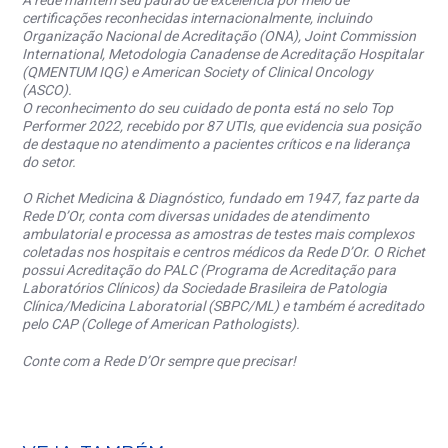
A rede mantém seu padrão de excelência por meio de
certificações reconhecidas internacionalmente, incluindo
Organização Nacional de Acreditação (ONA), Joint Commission
International, Metodologia Canadense de Acreditação Hospitalar
(QMENTUM IQG) e American Society of Clinical Oncology
(ASCO).
O reconhecimento do seu cuidado de ponta está no selo Top
Performer 2022, recebido por 87 UTIs, que evidencia sua posição
de destaque no atendimento a pacientes críticos e na liderança
do setor.
O Richet Medicina & Diagnóstico, fundado em 1947, faz parte da
Rede D’Or, conta com diversas unidades de atendimento
ambulatorial e processa as amostras de testes mais complexos
coletadas nos hospitais e centros médicos da Rede D’Or. O Richet
possui Acreditação do PALC (Programa de Acreditação para
Laboratórios Clínicos) da Sociedade Brasileira de Patologia
Clínica/Medicina Laboratorial (SBPC/ML) e também é acreditado
pelo CAP (College of American Pathologists).
Conte com a Rede D’Or sempre que precisar!