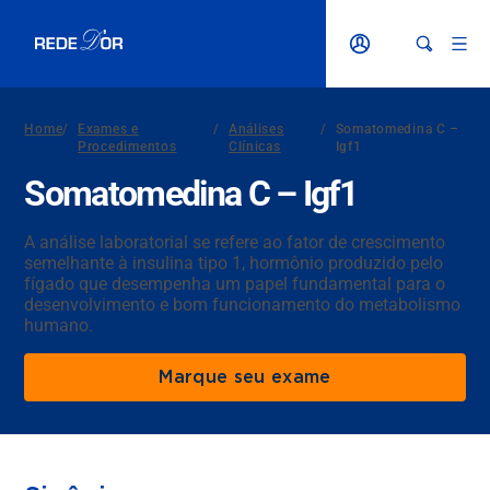
Home
/
Exames e
/
Análises
/
Somatomedina C –
Procedimentos
Clínicas
Igf1
Somatomedina C – Igf1
A análise laboratorial se refere ao fator de crescimento
semelhante à insulina tipo 1, hormônio produzido pelo
fígado que desempenha um papel fundamental para o
desenvolvimento e bom funcionamento do metabolismo
humano.
Marque seu exame