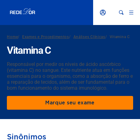
Home
/
Exames e Procedimentos
/
Análises Clínicas
/
Vitamina C
Vitamina C
Responsável por medir os níveis de ácido ascórbico
(vitamina C) no sangue. Este nutriente atua em funções
essenciais para o organismo, como a absorção de ferro e
a reparação de tecidos, além de ser fundamental para o
bom funcionamento do sistema imunológico.
Marque seu exame
Sinônimos