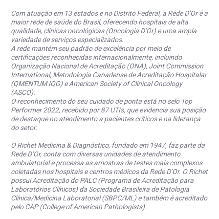
Com atuação em 13 estados e no Distrito Federal, a Rede D’Or é a
maior rede de saúde do Brasil, oferecendo hospitais de alta
qualidade, clínicas oncológicas (Oncologia D’Or) e uma ampla
variedade de serviços especializados.
A rede mantém seu padrão de excelência por meio de
certificações reconhecidas internacionalmente, incluindo
Organização Nacional de Acreditação (ONA), Joint Commission
International, Metodologia Canadense de Acreditação Hospitalar
(QMENTUM IQG) e American Society of Clinical Oncology
(ASCO).
O reconhecimento do seu cuidado de ponta está no selo Top
Performer 2022, recebido por 87 UTIs, que evidencia sua posição
de destaque no atendimento a pacientes críticos e na liderança
do setor.
O Richet Medicina & Diagnóstico, fundado em 1947, faz parte da
Rede D’Or, conta com diversas unidades de atendimento
ambulatorial e processa as amostras de testes mais complexos
coletadas nos hospitais e centros médicos da Rede D’Or. O Richet
possui Acreditação do PALC (Programa de Acreditação para
Laboratórios Clínicos) da Sociedade Brasileira de Patologia
Clínica/Medicina Laboratorial (SBPC/ML) e também é acreditado
pelo CAP (College of American Pathologists).