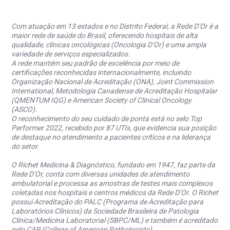
Com atuação em 13 estados e no Distrito Federal, a Rede D’Or é a
maior rede de saúde do Brasil, oferecendo hospitais de alta
qualidade, clínicas oncológicas (Oncologia D’Or) e uma ampla
variedade de serviços especializados.
A rede mantém seu padrão de excelência por meio de
certificações reconhecidas internacionalmente, incluindo
Organização Nacional de Acreditação (ONA), Joint Commission
International, Metodologia Canadense de Acreditação Hospitalar
(QMENTUM IQG) e American Society of Clinical Oncology
(ASCO).
O reconhecimento do seu cuidado de ponta está no selo Top
Performer 2022, recebido por 87 UTIs, que evidencia sua posição
de destaque no atendimento a pacientes críticos e na liderança
do setor.
O Richet Medicina & Diagnóstico, fundado em 1947, faz parte da
Rede D’Or, conta com diversas unidades de atendimento
ambulatorial e processa as amostras de testes mais complexos
coletadas nos hospitais e centros médicos da Rede D’Or. O Richet
possui Acreditação do PALC (Programa de Acreditação para
Laboratórios Clínicos) da Sociedade Brasileira de Patologia
Clínica/Medicina Laboratorial (SBPC/ML) e também é acreditado
pelo CAP (College of American Pathologists).