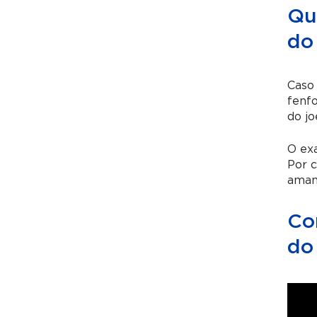
Qu
do
Caso
fenf
do jo
O exa
Por 
amam
Co
do