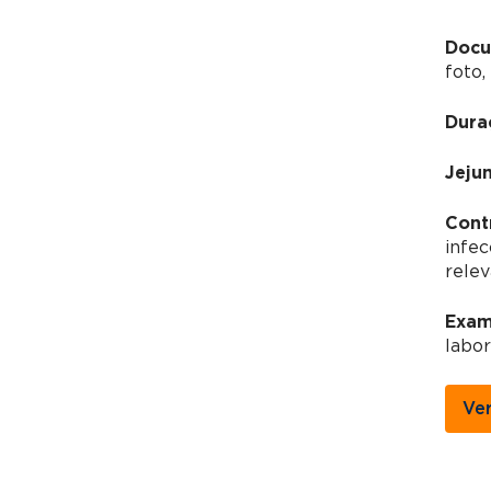
Docu
foto,
Dura
Jeju
Cont
infec
relev
Exam
labor
Ve