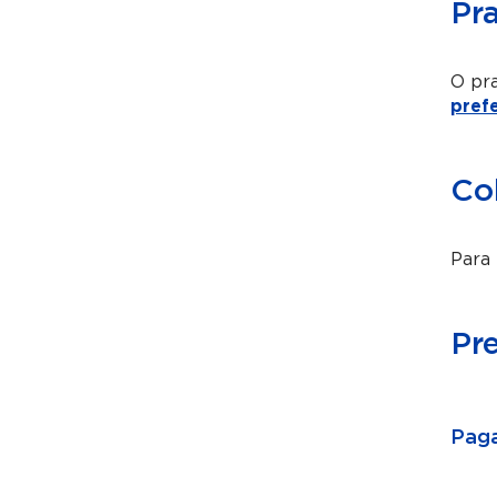
Pr
O pra
pref
Co
Para 
Pr
Paga