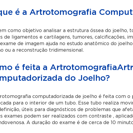
que é a Artrotomografia Comput
em como objetivo analisar a estrutura óssea do joelho, t
s de ligamentos e cartilagens, tumores, calcificações, i
exame de imagem ajuda no estudo anatômico do joelho e
ão ou a reconstrução tridimensional.
mo é feita a ArtrotomografiaArt
mputadorizada do Joelho?
trotomografia computadorizada de joelho
é feita com o 
cada para o interior de um tubo. Esse tubo realiza mo
definição, úteis para diagnósticos de problemas que afe
s exames podem ser realizados com contraste , aplicad
ndovenosa. A duração do exame é de cerca de 10 minuto