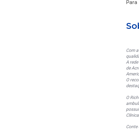
Para
So
Com at
qualid
A rede
de Acr
Americ
O reco
destaq
O Rich
ambula
possui
Clínic
Conte 