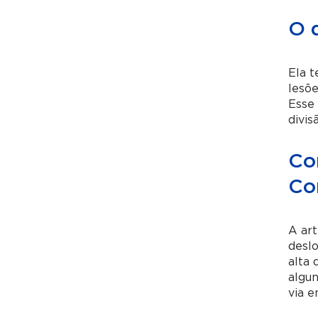
O 
Ela t
lesõe
Esse 
divis
Co
Co
A ar
deslo
alta 
algun
via e