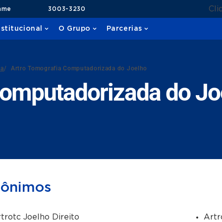
Cli
ame
3003-3230
nstitucional
O Grupo
Parcerias
da
/
Artro Tomografia Computadorizada do Joelho
Computadorizada do Jo
nônimos
trotc Joelho Direito
Artr