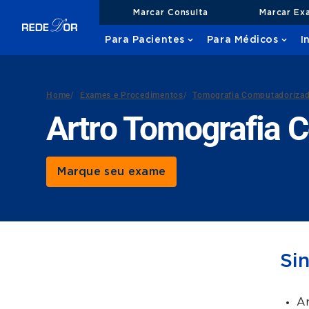
Marcar Consulta
Marcar Ex
Para Pacientes
Para Médicos
I
Home
/
Exames e Procedimentos
/
Tomografia Computadoriza
Artro Tomografia 
Marque seu exame
Si
Ar