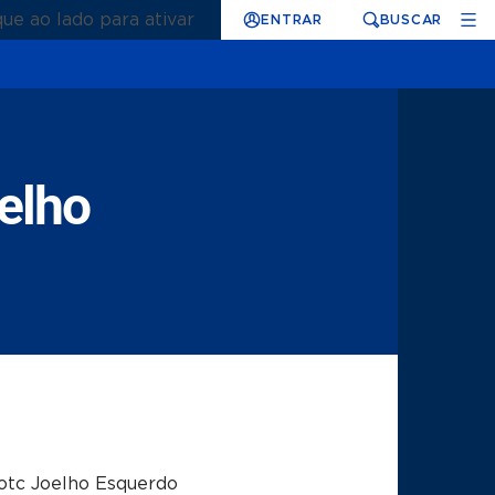
que ao lado para ativar
ENTRAR
BUSCAR
elho
otc Joelho Esquerdo