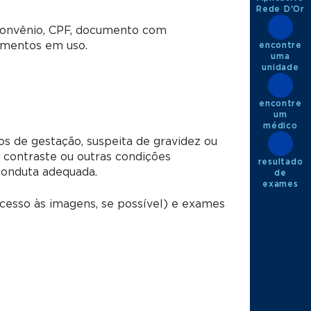
Rede D'Or
 convênio, CPF, documento com
camentos em uso.
encontre
uma
unidade
encontre
um
médico
s de gestação, suspeita de gravidez ou
o contraste ou outras condições
resultado
conduta adequada.
de
exames
esso às imagens, se possível) e exames