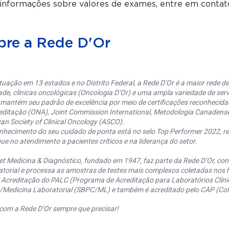
 informações sobre valores de exames, entre em conta
bre a Rede D'Or
uação em 13 estados e no Distrito Federal, a Rede D’Or é a maior rede de 
ade, clínicas oncológicas (Oncologia D’Or) e uma ampla variedade de serv
 mantém seu padrão de excelência por meio de certificações reconhecida
editação (ONA), Joint Commission International, Metodologia Canaden
an Society of Clinical Oncology (ASCO).
nhecimento do seu cuidado de ponta está no selo Top Performer 2022, re
ue no atendimento a pacientes críticos e na liderança do setor.
et Medicina & Diagnóstico, fundado em 1947, faz parte da Rede D’Or, co
torial e processa as amostras de testes mais complexos coletadas nos h
 Acreditação do PALC (Programa de Acreditação para Laboratórios Clínic
a/Medicina Laboratorial (SBPC/ML) e também é acreditado pelo CAP (Coll
com a Rede D’Or sempre que precisar!