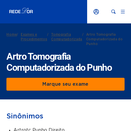
Home
/
Exames e
/
Tomografia
/
Artro Tomografia
Procedimentos
Computadorizada
Computadorizada do
Punho
Artro Tomografia
Computadorizada do Punho
Marque seu exame
Sinônimos
Artrotc Punho Direito