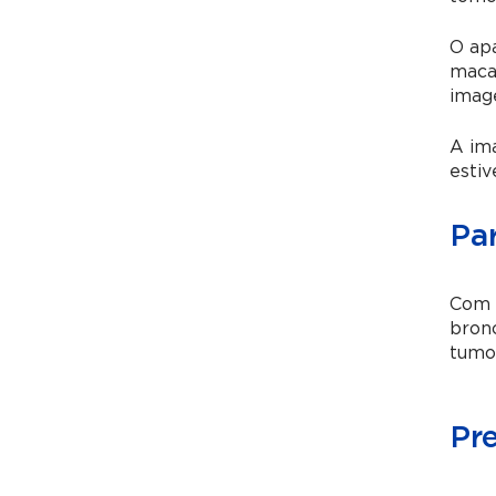
O ap
maca,
imag
A im
estiv
Pa
Com 
bronc
tumor
Pr