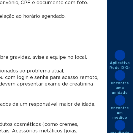
convênio, CPF e documento com foto.
lação ao horário agendado.
e gravidez, avise a equipe no local.
Aplicativo
Rede D'Or
ionados ao problema atual,
u com login e senha para acesso remoto,
encontre
s devem apresentar exame de creatinina
uma
unidade
dos de um responsável maior de idade,
encontre
um
médico
utos cosméticos (como cremes,
is. Acessórios metálicos (joias,
resultado