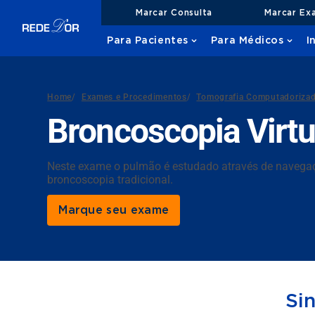
Marcar Consulta
Marcar Ex
Para Pacientes
Para Médicos
I
Home
/
Exames e Procedimentos
/
Tomografia Computadoriza
Broncoscopia Virtu
Neste exame o pulmão é estudado através de navegaç
broncoscopia tradicional.
Marque seu exame
Si