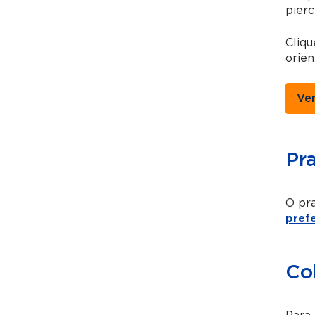
pierc
Cliqu
orien
Ve
Pr
O pra
pref
Co