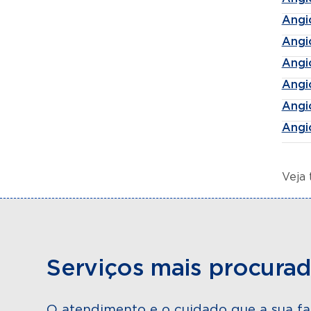
Angi
Angi
Angi
Angi
Angi
Angi
Veja
Serviços mais procura
O atendimento e o cuidado que a sua fa