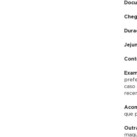
Docu
Cheg
Dura
Jeju
Cont
Exam
pref
caso 
recen
Acom
que 
Outr
maqui