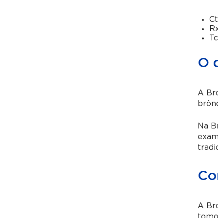
Ct
Rx
Tc
O 
A Bro
brônq
Na Br
exam
tradi
Co
A Bro
tomog