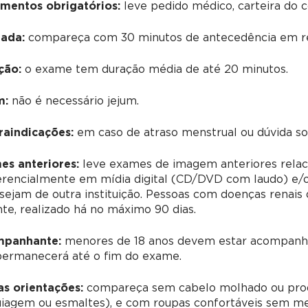
mentos obrigatórios:
leve pedido médico, carteira do 
ada:
compareça com 30 minutos de antecedência em re
ção:
o exame tem duração média de até 20 minutos.
m:
não é necessário jejum.
raindicações:
em caso de atraso menstrual ou dúvida sobr
es anteriores:
leve exames de imagem anteriores relac
erencialmente em mídia digital (CD/DVD com laudo) e/o
sejam de outra instituição. Pessoas com doenças renai
te, realizado há no máximo 90 dias.
panhante:
menores de 18 anos devem estar acompanha
permanecerá até o fim do exame.
as orientações:
compareça sem cabelo molhado ou prod
agem ou esmaltes), e com roupas confortáveis sem meta