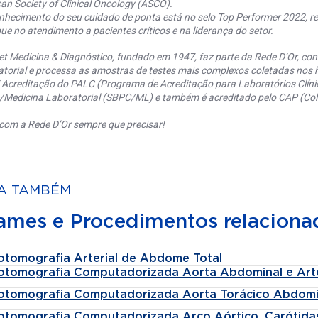
an Society of Clinical Oncology (ASCO).
nhecimento do seu cuidado de ponta está no selo Top Performer 2022, re
ue no atendimento a pacientes críticos e na liderança do setor.
et Medicina & Diagnóstico, fundado em 1947, faz parte da Rede D’Or, co
torial e processa as amostras de testes mais complexos coletadas nos h
 Acreditação do PALC (Programa de Acreditação para Laboratórios Clínic
a/Medicina Laboratorial (SBPC/ML) e também é acreditado pelo CAP (Coll
com a Rede D’Or sempre que precisar!
A TAMBÉM
ames e Procedimentos relaciona
otomografia Arterial de Abdome Total
otomografia Computadorizada Aorta Abdominal e Arter
otomografia Computadorizada Aorta Torácico Abdomi
otomografia Computadorizada Arco Aórtico, Carótidas