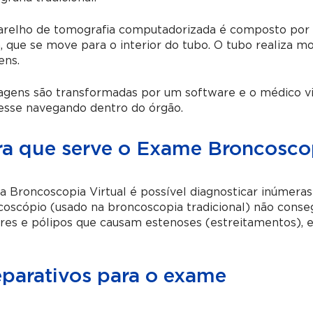
arelho de tomografia computadorizada é composto por m
 que se move para o interior do tubo. O tubo realiza m
ens.
agens são transformadas por um software e o médico vi
esse navegando dentro do órgão.
ra que serve o Exame Broncoscop
a Broncoscopia Virtual é possível diagnosticar inúmer
oscópio (usado na broncoscopia tradicional) não conseg
es e pólipos que causam estenoses (estreitamentos), e
eparativos para o exame