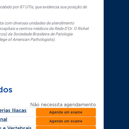
cebido por 87 UTIs, que evidencia sua posição de
nta com diversas unidades de atendimento
ospitais e centros médicos da Rede D’Or. O Richet
os) da Sociedade Brasileira de Patologia
ege of American Pathologists).
dos
Não necessita agendamento
ias Iliacas
Agende um exame
nal
Agende um exame
 e Vertebrais