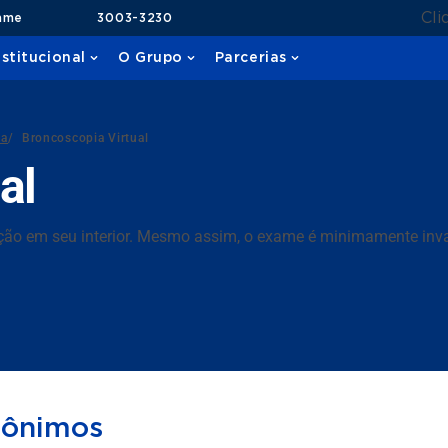
Cli
ame
3003-3230
nstitucional
O Grupo
Parcerias
da
/
Broncoscopia Virtual
al
ão em seu interior. Mesmo assim, o exame é minimamente inv
nônimos