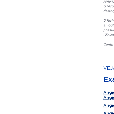
Americ
O reco
destaq
O Rich
ambula
possui
Clínic
Conte 
VEJ
Ex
Angi
Angi
Angi
Angi