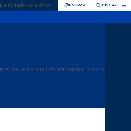
que ao lado para ativar
ENTRAR
BUSCAR
asivo, não sendo feito com broncoscópio, como na