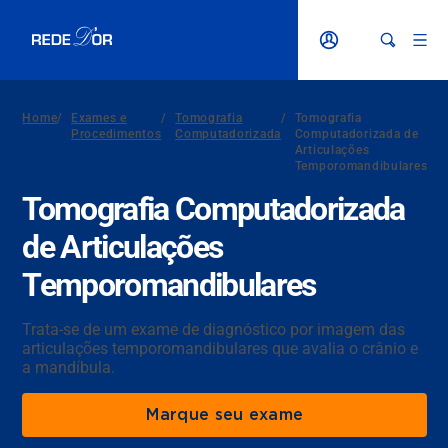
Home
/
Exames e
/
Tomografia
/
Tomografia
Procedimentos
Computadorizada
Computadorizada de
Articulações
Temporomandibulares
Tomografia Computadorizada
de Articulações
Temporomandibulares
Trata-se de um exame de diagnóstico por imagem das
articulações temporomandibulares que avalia o crânio e
a mandíbula.
Marque seu exame