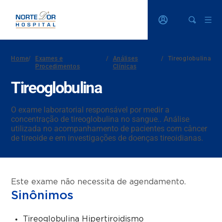
Home
/
Exames e
/
Análises
/
Tireoglobulina
Procedimentos
Clínicas
Tireoglobulina
O exame laboratorial responsável por medir a
concentração de tireoglobulina no sangue.. Análise
utilizada no acompanhamento de pacientes com câncer
de tireoide e em investigações de doenças tireoidianas.
Este exame não necessita de agendamento.
Sinônimos
Tireoglobulina Hipertiroidismo