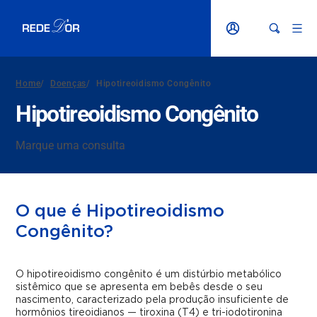
Home
/
Doenças
/
Hipotireoidismo Congênito
Hipotireoidismo Congênito
Marque uma consulta
O que é Hipotireoidismo
Congênito?
O hipotireoidismo congênito é um distúrbio metabólico
sistêmico que se apresenta em bebês desde o seu
nascimento, caracterizado pela produção insuficiente de
hormônios tireoidianos — tiroxina (T4) e tri-iodotironina