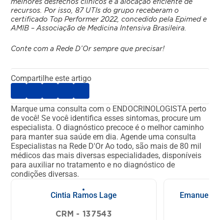
melhores desfechos clínicos e à alocação eficiente de
recursos. Por isso, 87 UTIs do grupo receberam o
certificado Top Performer 2022, concedido pela Epimed e
AMIB – Associação de Medicina Intensiva Brasileira.
Conte com a Rede D’Or sempre que precisar!
Compartilhe este artigo
Marque uma consulta com o ENDOCRINOLOGISTA perto
de você!
Se você identifica esses sintomas, procure um
especialista. O diagnóstico precoce é o melhor caminho
para manter sua saúde em dia.
Agende uma consulta
Especialistas na Rede D'Or
Ao todo, são mais de 80 mil
médicos das mais diversas especialidades, disponíveis
para auxiliar no tratamento e no diagnóstico de
condições diversas.
Cintia Ramos Lage
Emanuela M
Co
CRM - 137543
CR