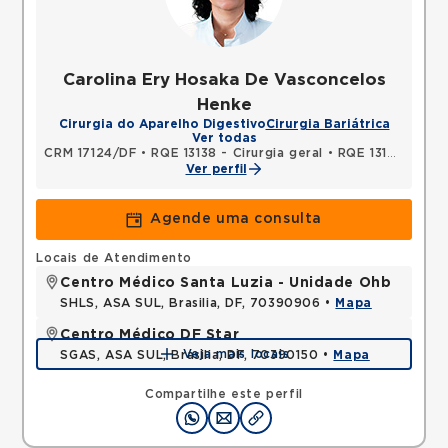
Carolina Ery Hosaka De Vasconcelos
Henke
Cirurgia do Aparelho Digestivo
Cirurgia Bariátrica
Ver todas
CRM 17124/DF
•
RQE 13138 - Cirurgia geral
•
RQE 13139 - Cirurgia do aparelho digestivo
Ver perfil
Agende uma consulta
Locais de Atendimento
Centro Médico Santa Luzia - Unidade Ohb
SHLS, ASA SUL, Brasilia, DF, 70390906 •
Mapa
Centro Médico DF Star
Veja mais locais
SGAS, ASA SUL, Brasilia, DF, 70390150 •
Mapa
Compartilhe este perfil