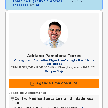
Aparelho Digestivo e Anexos
no convênio
Bradesco
em
DF
.
Adriano Pamplona Torres
Cirurgia do Aparelho Digestivo
Cirurgia Bariátrica
Ver todas
CRM 17519/DF
•
RQE 10646 - Cirurgia geral
•
RQE 23761 - Cirurgia do aparelho digestivo
Ver perfil
Agende uma consulta
Locais de Atendimento
Centro Médico Santa Luzia - Unidade Asa
Sul