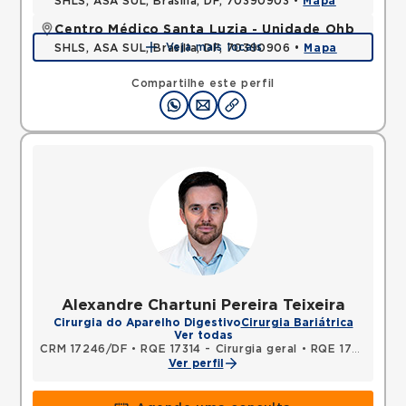
SHLS, ASA SUL, Brasilia, DF, 70390903 •
Mapa
Centro Médico Santa Luzia - Unidade Ohb
Veja mais locais
SHLS, ASA SUL, Brasilia, DF, 70390906 •
Mapa
Compartilhe este perfil
Alexandre Chartuni Pereira Teixeira
Cirurgia do Aparelho Digestivo
Cirurgia Bariátrica
Ver todas
CRM 17246/DF
•
RQE 17314 - Cirurgia geral
•
RQE 17315 - Cirurgia do aparelho digestivo
Ver perfil