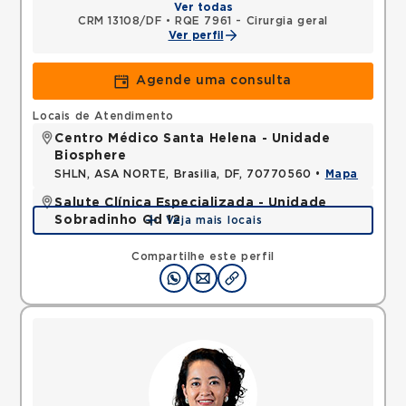
Ver todas
CRM 13108/DF
•
RQE 7961 - Cirurgia geral
Ver perfil
Agende uma consulta
Locais de Atendimento
Centro Médico Santa Helena - Unidade
Biosphere
SHLN, ASA NORTE, Brasilia, DF, 70770560 •
Mapa
Salute Clínica Especializada - Unidade
Sobradinho Qd 12
Veja mais locais
QUADRA, SOBRADINHO, Brasilia, DF, 73010120 •
Mapa
Compartilhe este perfil