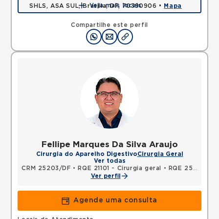
Veja mais locais
SHLS, ASA SUL, Brasilia, DF, 70390906 •
Mapa
Compartilhe este perfil
Fellipe Marques Da Silva Araujo
Cirurgia do Aparelho Digestivo
Cirurgia Geral
Ver todas
CRM 25203/DF
•
RQE 21101 - Cirurgia geral
•
RQE 25865 - Cirurgia oncológica
Ver perfil
Agende uma consulta