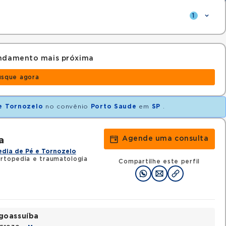
1
endamento mais próxima
usque agora
 e Tornozelo
no convênio
Porto Saude
em
SP
.
Agende uma consulta
a
dia de Pé e Tornozelo
rtopedia e traumatologia
Compartilhe este perfil
ngoassuíba