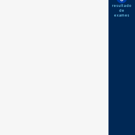
resultado
de
exames