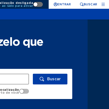
alização desligada
ENTRAR
BUSCAR
e ao lado para ativar
zelo que
Buscar
localização
rto de você