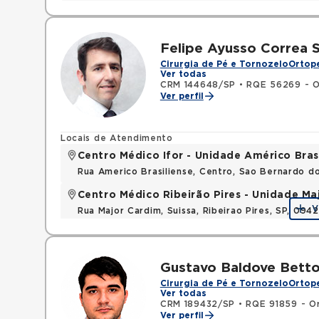
Felipe Ayusso Correa 
Cirurgia de Pé e Tornozelo
Ortope
Ver todas
CRM 144648/SP
•
RQE 56269 - O
Ver perfil
Locais de Atendimento
Centro Médico Ifor - Unidade Américo Bras
Rua Americo Brasiliense, Centro, Sao Bernardo d
Centro Médico Ribeirão Pires - Unidade Ma
V
Rua Major Cardim, Suissa, Ribeirao Pires, SP, 09
Gustavo Baldove Betto
Cirurgia de Pé e Tornozelo
Ortope
Ver todas
CRM 189432/SP
•
RQE 91859 - O
Ver perfil