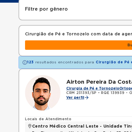
Filtre por gênero
Cirurgião de Pé e Tornozelo com data de ag
B
123
resultados encontrados para
Cirurgião de Pé
Airton Pereira Da Cost
Cirurgia de Pé e Tornozelo
Ortope
CRM 231393/SP
•
RQE 139939 - O
Ver perfil
Locais de Atendimento
Centro Médico Central Leste - Unidade Ti