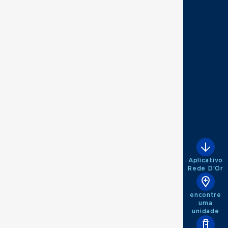
Aplicativo
Rede D'Or
encontre
uma
unidade