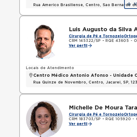
V
Rua Americo Brasiliense, Centro, Sao Bernardo d
Luis Augusto da Silva
Cirurgia de Pé e Tornozelo
Ortop
CRM 145322/SP
•
RQE 43605 - O
Ver perfil
Locais de Atendimento
Centro Médico Antonio Afonso - Unidade 
Rua Quinze de Novembro, Centro, Jacarei, SP, 1
Michelle De Moura Tara
Cirurgia de Pé e Tornozelo
Ortope
CRM 183703/SP
•
RQE 105920 - 
Ver perfil