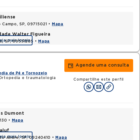
iliense
o Campo, SP, 09715021 •
Mapa
dade Walter Figueira
eja mais locais
ul, SP, 09531205 •
Mapa
Agende uma consulta
dia de Pé e Tornozelo
Ortopedia e traumatologia
Compartilhe este perfil
tos Dumont
0130 •
Mapa
aluf
eja mais locais
nto Andre, SP, 09240410 •
Mapa