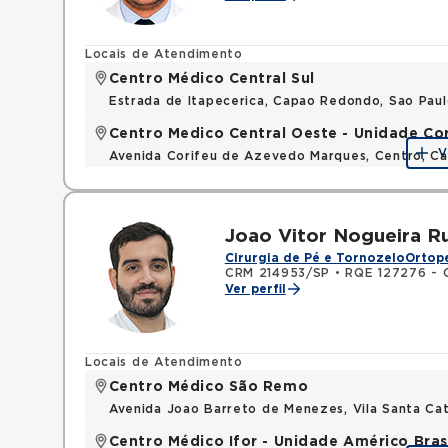
Locais de Atendimento
Centro Médico Central Sul
Estrada de Itapecerica, Capao Redondo, Sao Pau
Centro Medico Central Oeste - Unidade Co
V
Avenida Corifeu de Azevedo Marques, Centro, Ca
Joao Vitor Nogueira R
Cirurgia de Pé e Tornozelo
Ortope
CRM 214953/SP
•
RQE 127276 - 
Ver perfil
Locais de Atendimento
Centro Médico São Remo
Avenida Joao Barreto de Menezes, Vila Santa Cat
Centro Médico Ifor - Unidade Américo Bras