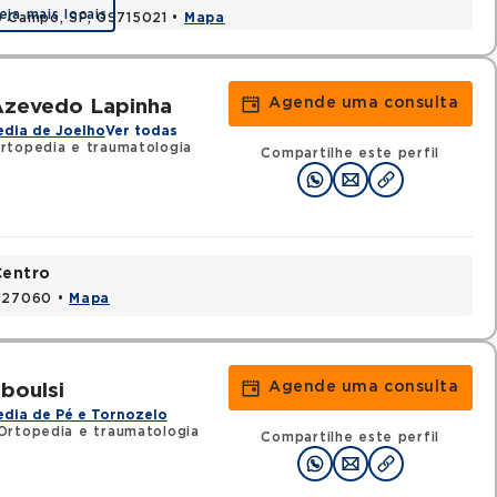
eja mais locais
o Campo, SP, 09715021 •
Mapa
Agende uma consulta
 Azevedo Lapinha
edia de Joelho
Ver todas
rtopedia e traumatologia
Compartilhe este perfil
Centro
2327060 •
Mapa
Agende uma consulta
boulsi
dia de Pé e Tornozelo
Ortopedia e traumatologia
Compartilhe este perfil