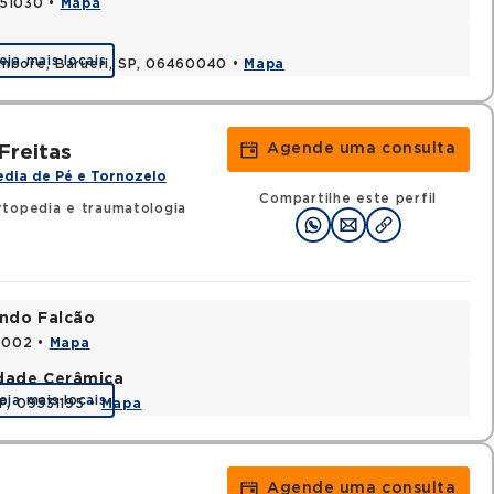
451030 •
Mapa
eja mais locais
ambore, Barueri, SP, 06460040 •
Mapa
Agende uma consulta
Freitas
dia de Pé e Tornozelo
Compartilhe este perfil
topedia e traumatologia
ando Falcão
80002 •
Mapa
idade Cerâmica
eja mais locais
P, 09531195 •
Mapa
Agende uma consulta