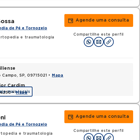
Agende uma consulta
Sossa
dia de Pé e Tornozelo
Compartilhe este perfil
rtopedia e traumatologia
iliense
o Campo, SP, 09715021 •
Mapa
jor Cardim
eja mais locais
424250 •
Mapa
Agende uma consulta
ni
dia de Pé e Tornozelo
Compartilhe este perfil
rtopedia e traumatologia