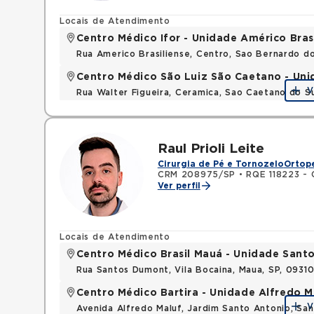
Locais de Atendimento
Centro Médico Ifor - Unidade Américo Bras
Rua Americo Brasiliense, Centro, Sao Bernardo d
Centro Médico São Luiz São Caetano - Uni
V
Rua Walter Figueira, Ceramica, Sao Caetano do S
Raul Prioli Leite
Cirurgia de Pé e Tornozelo
Ortope
CRM 208975/SP
•
RQE 118223 - 
Ver perfil
Locais de Atendimento
Centro Médico Brasil Mauá - Unidade San
Rua Santos Dumont, Vila Bocaina, Maua, SP, 0931
Centro Médico Bartira - Unidade Alfredo M
V
Avenida Alfredo Maluf, Jardim Santo Antonio, Sa