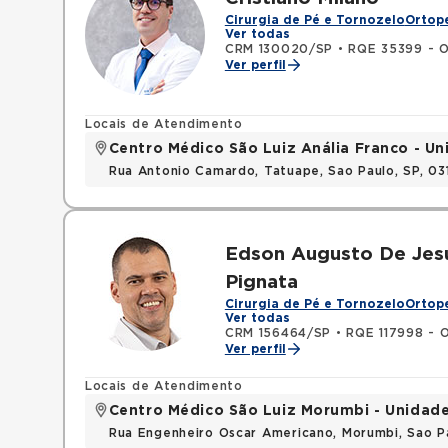
Cirurgia de Pé e Tornozelo
Ortope
Ver todas
CRM 130020/SP
•
RQE 35399 - O
Ver perfil
Locais de Atendimento
Centro Médico São Luiz Anália Franco - U
Rua Antonio Camardo, Tatuape, Sao Paulo, SP, 0
Edson Augusto De Jes
Pignata
Cirurgia de Pé e Tornozelo
Ortope
Ver todas
CRM 156464/SP
•
RQE 117998 - 
Ver perfil
Locais de Atendimento
Centro Médico São Luiz Morumbi - Unidad
Rua Engenheiro Oscar Americano, Morumbi, Sao P