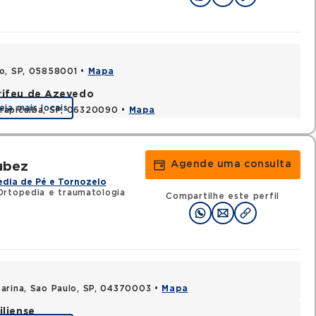
lo, SP, 05858001 •
Mapa
rifeu de Azevedo
eja mais locais
rapicuiba, SP, 06320090 •
Mapa
Agende uma consulta
ubez
dia de Pé e Tornozelo
Ortopedia e traumatologia
Compartilhe este perfil
arina, Sao Paulo, SP, 04370003 •
Mapa
iliense