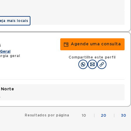
eja mais locais
Agende uma consulta
s
Geral
rgia geral
Compartilhe este perfil
 Norte
a
Resultados por página
10
|
20
|
30