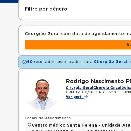
Filtre por gênero
Cirurgião Geral com data de agendamento ma
B
40
resultados encontrados para
Cirurgião Geral
n
Rodrigo Nascimento Pi
Cirurgia Geral
Cirurgia Oncológic
CRM 13900/DF
•
RQE 6591 - Ciru
Ver perfil
Locais de Atendimento
Centro Médico Santa Helena - Unidade Asa