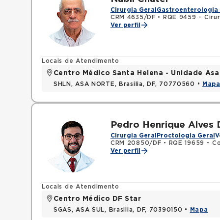
Cirurgia Geral
Gastroenterologia 
CRM 4635/DF
•
RQE 9459 - Cirur
Ver perfil
Locais de Atendimento
Centro Médico Santa Helena - Unidade Asa
SHLN, ASA NORTE, Brasilia, DF, 70770560 •
Map
Pedro Henrique Alves 
Cirurgia Geral
Proctologia Geral
V
CRM 20850/DF
•
RQE 19659 - Co
Ver perfil
Locais de Atendimento
Centro Médico DF Star
SGAS, ASA SUL, Brasilia, DF, 70390150 •
Mapa