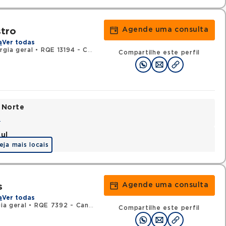
Agende uma consulta
tro
a
Ver todas
rgia geral
•
RQE 13194 - Cancerologia/cancerologia cirúrgica
Compartilhe este perfil
 Norte
a
ul
eja mais locais
Agende uma consulta
s
a
Ver todas
ia geral
•
RQE 7392 - Cancerologia/cancerologia cirúrgica
Compartilhe este perfil