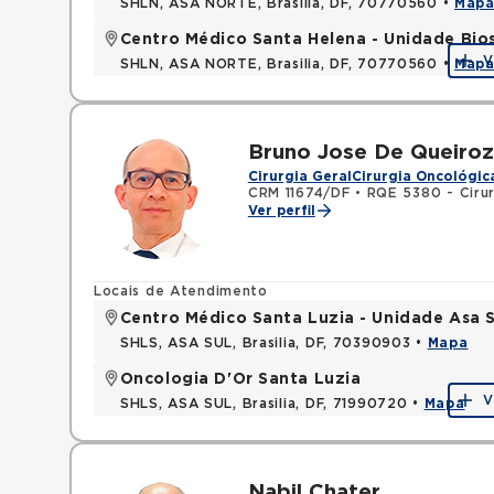
SHLN, ASA NORTE, Brasilia, DF, 70770560 •
Map
Centro Médico Santa Helena - Unidade Bio
V
SHLN, ASA NORTE, Brasilia, DF, 70770560 •
Map
Bruno Jose De Queiro
Cirurgia Geral
Cirurgia Oncológic
CRM 11674/DF
•
RQE 5380 - Cirur
Ver perfil
Locais de Atendimento
Centro Médico Santa Luzia - Unidade Asa S
SHLS, ASA SUL, Brasilia, DF, 70390903 •
Mapa
Oncologia D'Or Santa Luzia
V
SHLS, ASA SUL, Brasilia, DF, 71990720 •
Mapa
Nabil Chater