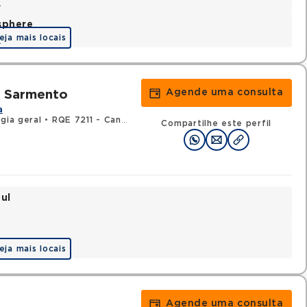
a
sphere
eja mais locais
a
Agende uma consulta
z Sarmento
a
gia geral
•
RQE 7211 - Cancerologia/cancerologia cirúrgica
Compartilhe este perfil
ul
eja mais locais
Agende uma consulta