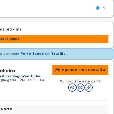
1
is próxima
usque agora
o convênio
Porto Saude
em
Brasília
.
Agende uma consulta
nheiro
a Ginecológica
Ver todas
rgia geral
•
RQE 6913 - Cancerologia/cancerologia cirúrgica
Compartilhe este perfil
 Norte