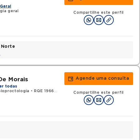
Geral
gia geral
Compartilhe este perfil
 Norte
a
Agende uma consulta
De Morais
er todas
loproctologia
•
RQE 19660 - Cirurgia geral
Compartilhe este perfil