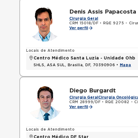
Denis Assis Papacosta
Cirurgia Geral
CRM 15018/DF
•
RQE 9275 - Cirur
Ver perfil
Locais de Atendimento
Centro Médico Santa Luzia - Unidade Ohb
SHLS, ASA SUL, Brasilia, DF, 70390906 •
Mapa
Diego Burgardt
Cirurgia Geral
Cirurgia Oncológic
CRM 28999/DF
•
RQE 20082 - Ci
Ver perfil
Locais de Atendimento
Centro Médico DF Star