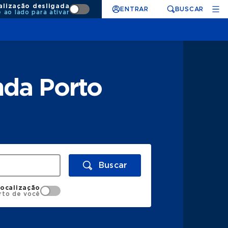
alização desligada
ENTRAR
BUSCAR
e ao lado para ativar
nda Porto
Buscar
localização
rto de você