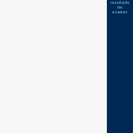
resultado
de
exames