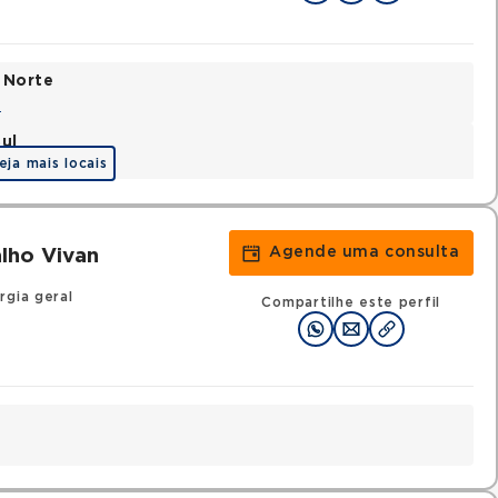
 Norte
a
ul
eja mais locais
Agende uma consulta
lho Vivan
rgia geral
Compartilhe este perfil