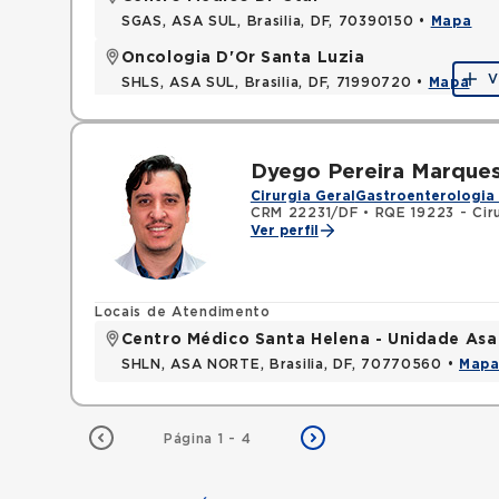
SGAS, ASA SUL, Brasilia, DF, 70390150 •
Mapa
Oncologia D'Or Santa Luzia
V
SHLS, ASA SUL, Brasilia, DF, 71990720 •
Mapa
Dyego Pereira Marque
Cirurgia Geral
Gastroenterologia 
CRM 22231/DF
•
RQE 19223 - Ciru
Ver perfil
Locais de Atendimento
Centro Médico Santa Helena - Unidade Asa
SHLN, ASA NORTE, Brasilia, DF, 70770560 •
Map
Página 1 - 4