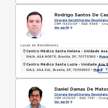
Rodrigo Santos De Cas
Cirurgia Geral
Cirurgia Oncológic
CRM 15430/DF
•
RQE 9988 - Ciru
Ver perfil
Locais de Atendimento
Centro Médico Santa Helena - Unidade Asa
SHLN, ASA NORTE, Brasilia, DF, 70770560 •
Map
Centro Médico Santa Luzia - Unidade Asa S
V
SHLS, ASA SUL, Brasilia, DF, 70390903 •
Mapa
Daniel Damas De Mato
Cirurgia Geral
Cirurgia Oncológic
CRM 12115/DF
•
RQE 7391 - Cirurg
Ver perfil