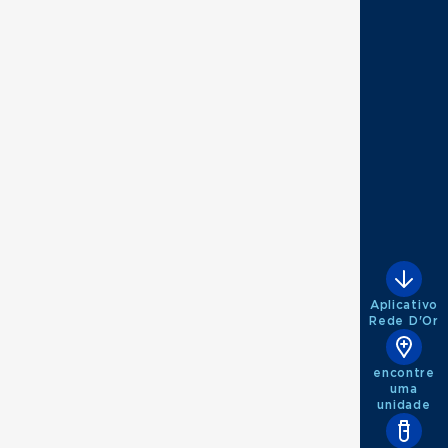
Aplicativo
Rede D'Or
encontre
uma
unidade