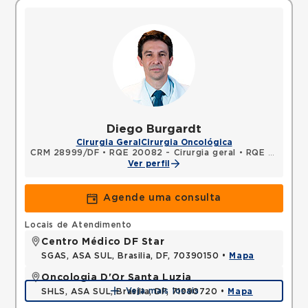
Diego Burgardt
Cirurgia Geral
Cirurgia Oncológica
CRM 28999/DF
•
RQE 20082 - Cirurgia geral
•
RQE 20083 - Cirurgia oncológica
Ver perfil
Agende uma consulta
Locais de Atendimento
Centro Médico DF Star
SGAS, ASA SUL, Brasilia, DF, 70390150 •
Mapa
Oncologia D'Or Santa Luzia
Veja mais locais
SHLS, ASA SUL, Brasilia, DF, 71990720 •
Mapa