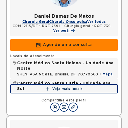
Daniel Damas De Matos
Cirurgia Geral
Cirurgia Oncológica
Ver todas
CRM 12115/DF
•
RQE 7391 - Cirurgia geral
•
RQE 7392 - Cancerologia/cancerologia cirúrgica
Ver perfil
Agende uma consulta
Locais de Atendimento
Centro Médico Santa Helena - Unidade Asa
Norte
SHLN, ASA NORTE, Brasilia, DF, 70770560 •
Mapa
Centro Médico Santa Luzia - Unidade Asa
Sul
Veja mais locais
SHLS, ASA SUL, Brasilia, DF, 70390903 •
Mapa
Compartilhe este perfil