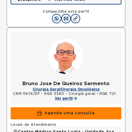
SHLN, ASA NORTE, Brasilia, DF, 70770560 •
Mapa
Compartilhe este perfil
Bruno Jose De Queiroz Sarmento
Cirurgia Geral
Cirurgia Oncológica
CRM 11674/DF
•
RQE 5380 - Cirurgia geral
•
RQE 7211 - Cancerologia/cancerologia cirúrgica
Ver perfil
Agende uma consulta
Locais de Atendimento