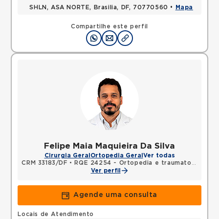
SHLN, ASA NORTE, Brasilia, DF, 70770560 •
Mapa
Compartilhe este perfil
Felipe Maia Maquieira Da Silva
Cirurgia Geral
Ortopedia Geral
Ver todas
CRM 33183/DF
•
RQE 24254 - Ortopedia e traumatologia
Ver perfil
Agende uma consulta
Locais de Atendimento