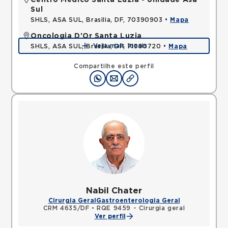
Centro Médico Santa Luzia - Unidade Asa
Sul
SHLS, ASA SUL, Brasilia, DF, 70390903 •
Mapa
Oncologia D'Or Santa Luzia
Veja mais locais
SHLS, ASA SUL, Brasilia, DF, 71990720 •
Mapa
Compartilhe este perfil
Nabil Chater
Cirurgia Geral
Gastroenterologia Geral
CRM 4635/DF
•
RQE 9459 - Cirurgia geral
Ver perfil