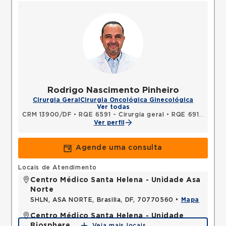
Rodrigo Nascimento Pinheiro
Cirurgia Geral
Cirurgia Oncológica Ginecológica
Ver todas
CRM 13900/DF
•
RQE 6591 - Cirurgia geral
•
RQE 6913 - Cancerologia/cancerologia cirúrgica
Ver perfil
Agende uma consulta
Locais de Atendimento
Centro Médico Santa Helena - Unidade Asa
Norte
SHLN, ASA NORTE, Brasilia, DF, 70770560 •
Mapa
Centro Médico Santa Helena - Unidade
Biosphere
Veja mais locais