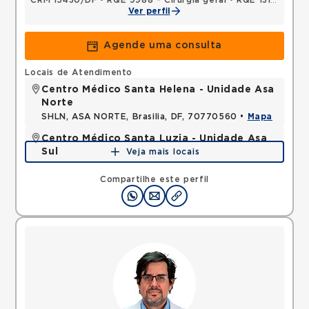
CRM 15430/DF
•
RQE 9988 - Cirurgia geral
•
RQE 13194 - Cancerologia/cancerologia cirúrgica
Ver perfil
Agende uma consulta
Locais de Atendimento
Centro Médico Santa Helena - Unidade Asa
Norte
SHLN, ASA NORTE, Brasilia, DF, 70770560 •
Mapa
Centro Médico Santa Luzia - Unidade Asa
Sul
Veja mais locais
SHLS, ASA SUL, Brasilia, DF, 70390903 •
Mapa
Compartilhe este perfil