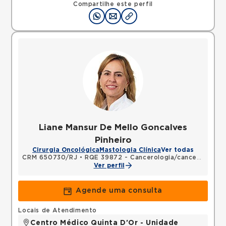
Compartilhe este perfil
Liane Mansur De Mello Goncalves
Pinheiro
Cirurgia Oncológica
Mastologia Clínica
Ver todas
CRM 650730/RJ
•
RQE 39872 - Cancerologia/cancerologia cirúrgica
Ver perfil
Agende uma consulta
Locais de Atendimento
Centro Médico Quinta D'Or - Unidade