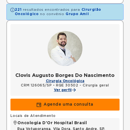
221
resultados encontrados para
Cirurgião
Oncológico
no convênio
Grupo Amil
.
Clovis Augusto Borges Do Nascimento
Cirurgia Oncológica
CRM 126065/SP
•
RQE 30502 - Cirurgia geral
Ver perfil
Agende uma consulta
Locais de Atendimento
Oncologia D'Or Hospital Brasil
Rua Votuporanga, Vila Dora, Santo Andre, SP,