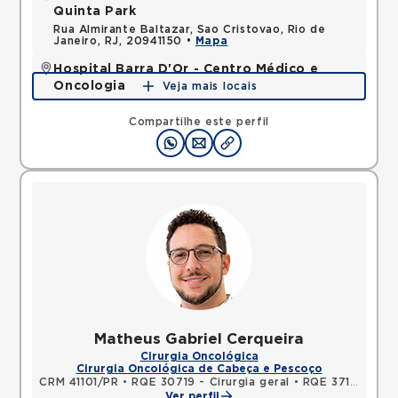
Quinta Park
Rua Almirante Baltazar, Sao Cristovao, Rio de
Janeiro, RJ, 20941150 •
Mapa
Hospital Barra D'Or - Centro Médico e
Oncologia
Veja mais locais
Avenida Nelson Mufarrej, Barra da Tijuca, Rio de
Janeiro, RJ, 22775050 •
Mapa
Compartilhe este perfil
Matheus Gabriel Cerqueira
Cirurgia Oncológica
Cirurgia Oncológica de Cabeça e Pescoço
CRM 41101/PR
•
RQE 30719 - Cirurgia geral
•
RQE 37135 - Cirurgia oncológica
Ver perfil