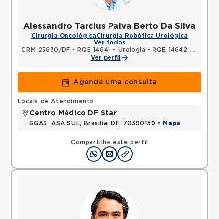
Alessandro Tarcius Paiva Berto Da Silva
Cirurgia Oncológica
Cirurgia Robótica Urológica
Ver todas
CRM 23630/DF
•
RQE 14641 - Urologia
•
RQE 14642 - Cirurgia geral
Ver perfil
Agende uma consulta
Locais de Atendimento
Centro Médico DF Star
SGAS, ASA SUL, Brasilia, DF, 70390150 •
Mapa
Compartilhe este perfil