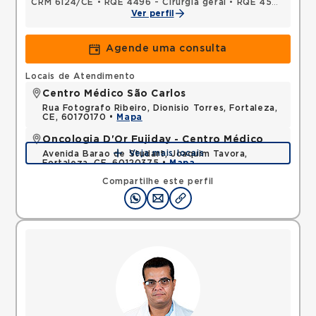
CRM 6124/CE
•
RQE 4496 - Cirurgia geral
•
RQE 4509 - Cancerologia/cancerologia cirúrgica
Ver perfil
Agende uma consulta
Locais de Atendimento
Centro Médico São Carlos
Rua Fotografo Ribeiro, Dionisio Torres, Fortaleza,
CE, 60170170 •
Mapa
Oncologia D'Or Fujiday - Centro Médico
Veja mais locais
Avenida Barao de Studart, Joaquim Tavora,
Fortaleza, CE, 60120375 •
Mapa
Compartilhe este perfil