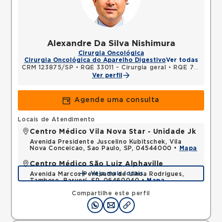
Alexandre Da Silva Nishimura
Cirurgia Oncológica
Cirurgia Oncológica do Aparelho Digestivo
Ver todas
CRM 123875/SP
•
RQE 33011 - Cirurgia geral
•
RQE 70525 - Coloproctologia
Ver perfil
Agende uma consulta
Locais de Atendimento
Centro Médico Vila Nova Star - Unidade Jk
Avenida Presidente Juscelino Kubitschek, Vila
Nova Conceicao, Sao Paulo, SP, 04544000 •
Mapa
Centro Médico São Luiz Alphaville
Veja mais locais
Avenida Marcos Penteado de Ulhoa Rodrigues,
Tambore, Barueri, SP, 06460040 •
Mapa
Compartilhe este perfil