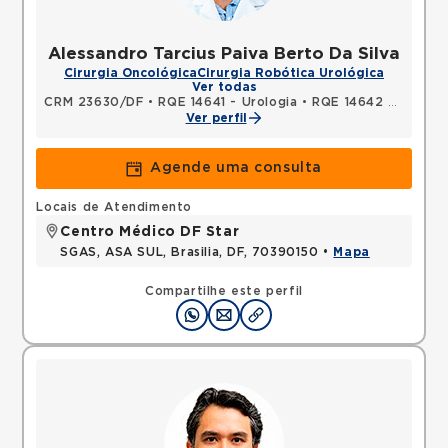
Alessandro Tarcius Paiva Berto Da Silva
Cirurgia Oncológica
Cirurgia Robótica Urológica
Ver todas
CRM 23630/DF
•
RQE 14641 - Urologia
•
RQE 14642 - Cirurgia geral
Ver perfil
Agende uma consulta
Locais de Atendimento
Centro Médico DF Star
SGAS, ASA SUL, Brasilia, DF, 70390150 •
Mapa
Compartilhe este perfil