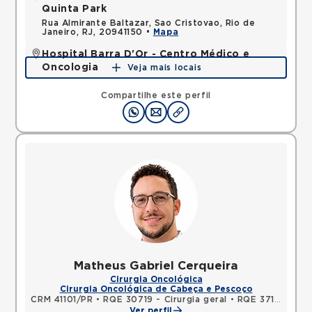
Quinta Park
Rua Almirante Baltazar, Sao Cristovao, Rio de
Janeiro, RJ, 20941150 •
Mapa
Hospital Barra D'Or - Centro Médico e
Oncologia
Veja mais locais
Avenida Nelson Mufarrej, Barra da Tijuca, Rio de
Janeiro, RJ, 22775050 •
Mapa
Compartilhe este perfil
Matheus Gabriel Cerqueira
Cirurgia Oncológica
Cirurgia Oncológica de Cabeça e Pescoço
CRM 41101/PR
•
RQE 30719 - Cirurgia geral
•
RQE 37135 - Cirurgia oncológica
Ver perfil