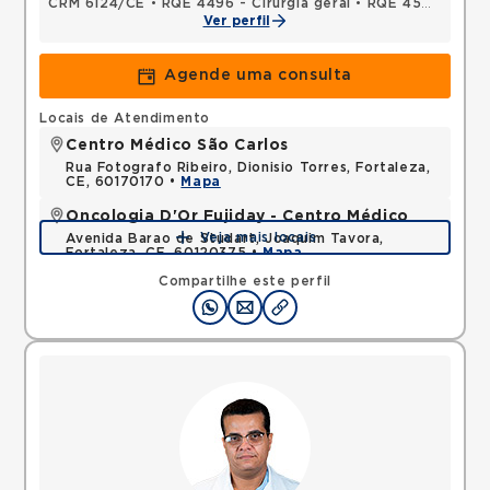
CRM 6124/CE
•
RQE 4496 - Cirurgia geral
•
RQE 4509 - Cancerologia/cancerologia cirúrgica
Ver perfil
Agende uma consulta
Locais de Atendimento
Centro Médico São Carlos
Rua Fotografo Ribeiro, Dionisio Torres, Fortaleza,
CE, 60170170 •
Mapa
Oncologia D'Or Fujiday - Centro Médico
Veja mais locais
Avenida Barao de Studart, Joaquim Tavora,
Fortaleza, CE, 60120375 •
Mapa
Compartilhe este perfil