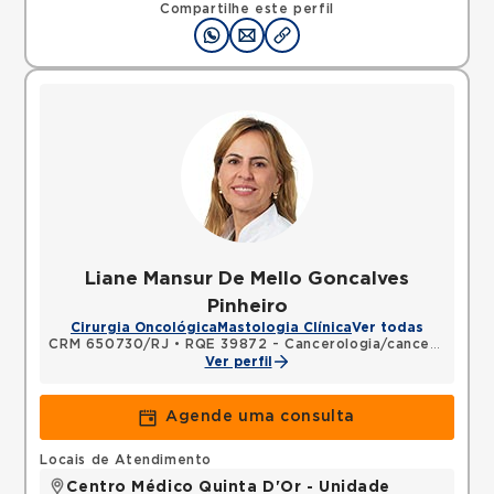
Compartilhe este perfil
Liane Mansur De Mello Goncalves
Pinheiro
Cirurgia Oncológica
Mastologia Clínica
Ver todas
CRM 650730/RJ
•
RQE 39872 - Cancerologia/cancerologia cirúrgica
Ver perfil
Agende uma consulta
Locais de Atendimento
Centro Médico Quinta D'Or - Unidade