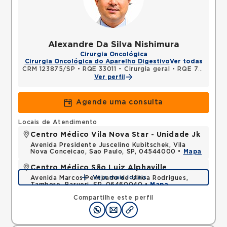
Alexandre Da Silva Nishimura
Cirurgia Oncológica
Cirurgia Oncológica do Aparelho Digestivo
Ver todas
CRM 123875/SP
•
RQE 33011 - Cirurgia geral
•
RQE 70525 - Coloproctologia
Ver perfil
Agende uma consulta
Locais de Atendimento
Centro Médico Vila Nova Star - Unidade Jk
Avenida Presidente Juscelino Kubitschek, Vila
Nova Conceicao, Sao Paulo, SP, 04544000 •
Mapa
Centro Médico São Luiz Alphaville
Veja mais locais
Avenida Marcos Penteado de Ulhoa Rodrigues,
Tambore, Barueri, SP, 06460040 •
Mapa
Compartilhe este perfil