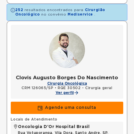
252
resultados encontrados para
Cirurgião
Oncológico
no convênio
Mediservice
.
Clovis Augusto Borges Do Nascimento
Cirurgia Oncológica
CRM 126065/SP
•
RQE 30502 - Cirurgia geral
Ver perfil
Agende uma consulta
Locais de Atendimento
Oncologia D'Or Hospital Brasil
Rua Votuporanga, Vila Dora, Santo Andre, SP,