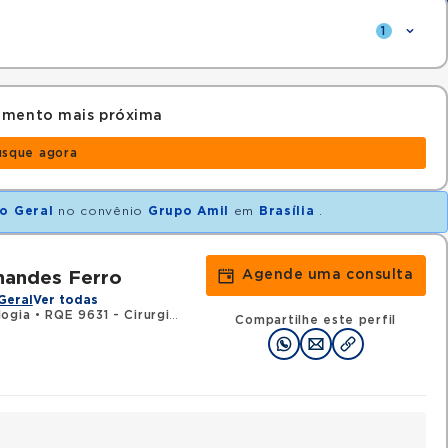
1
amento mais próxima
usque agora
o Geral
no convênio
Grupo Amil
em
Brasília
.
Agende uma consulta
nandes Ferro
Geral
Ver todas
logia
•
RQE 9631 - Cirurgia geral
Compartilhe este perfil