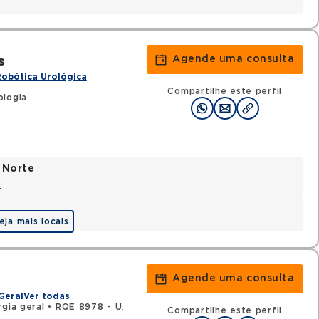
Agende uma consulta
s
Robótica Urológica
Compartilhe este perfil
ologia
 Norte
a
eja mais locais
Agende uma consulta
Geral
Ver todas
gia geral
•
RQE 8978 - Urologia
Compartilhe este perfil