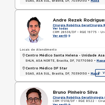
SGAS, ASA SUL, Brasilia, DF, 70390150 •
Mapa
Andre Rezek Rodrigue
Cirurgia Robótica Geral
Cirurgia 
Ver todas
CRM 28536/DF
•
RQE 19775 - Ur
Ver perfil
Locais de Atendimento
Centro Médico Santa Helena - Unidade Asa
SHLN, ASA NORTE, Brasilia, DF, 70770560 •
Map
Centro Médico DF Star
V
SGAS, ASA SUL, Brasilia, DF, 70390150 •
Mapa
Bruno Pinheiro Silva
Cirurgia Robótica Geral
Urologia 
CRM 17018/DF
•
RQE 8522 - Cirur
Ver perfil