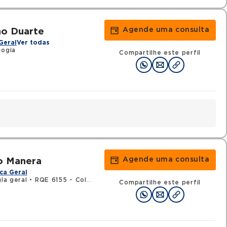
Agende uma consulta
ho Duarte
Geral
Ver todas
logia
Compartilhe este perfil
Agende uma consulta
o Manera
ca Geral
ia geral
•
RQE 6155 - Coloproctologia
Compartilhe este perfil