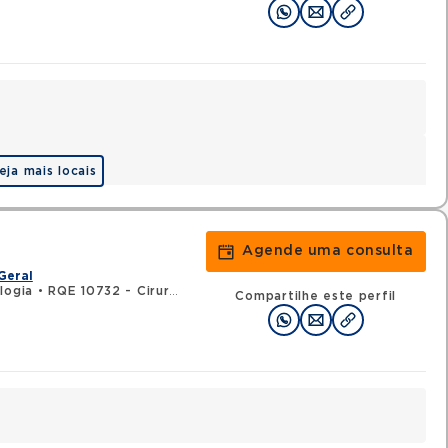
eja mais locais
Agende uma consulta
Geral
logia
•
RQE 10732 - Cirurgia geral
Compartilhe este perfil