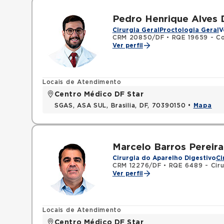
Pedro Henrique Alves 
Cirurgia Geral
Proctologia Geral
V
CRM 20850/DF
•
RQE 19659 - Co
Ver perfil
Locais de Atendimento
Centro Médico DF Star
SGAS, ASA SUL, Brasilia, DF, 70390150 •
Mapa
Marcelo Barros Pereira
Cirurgia do Aparelho Digestivo
Ci
CRM 12276/DF
•
RQE 6489 - Ciru
Ver perfil
Locais de Atendimento
Centro Médico DF Star