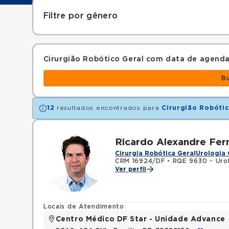
Filtre por gênero
Cirurgião Robótico Geral com data de agend
B
12
resultados encontrados para
Cirurgião Robótic
Ricardo Alexandre Fer
Cirurgia Robótica Geral
Urologia 
CRM 16924/DF
•
RQE 9630 - Uro
Ver perfil
Locais de Atendimento
Centro Médico DF Star - Unidade Advance