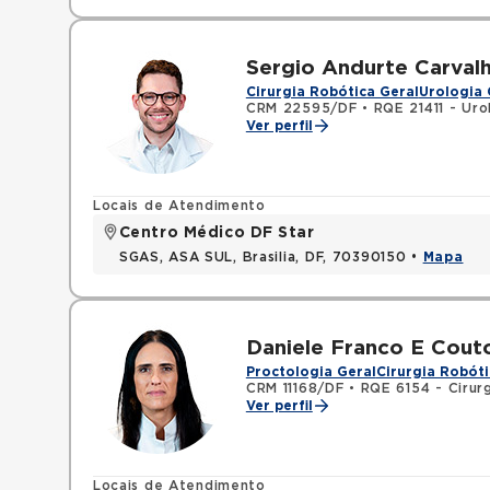
Sergio Andurte Carval
Cirurgia Robótica Geral
Urologia 
CRM 22595/DF
•
RQE 21411 - Uro
Ver perfil
Locais de Atendimento
Centro Médico DF Star
SGAS, ASA SUL, Brasilia, DF, 70390150 •
Mapa
Daniele Franco E Cout
Proctologia Geral
Cirurgia Robóti
CRM 11168/DF
•
RQE 6154 - Cirurg
Ver perfil
Locais de Atendimento