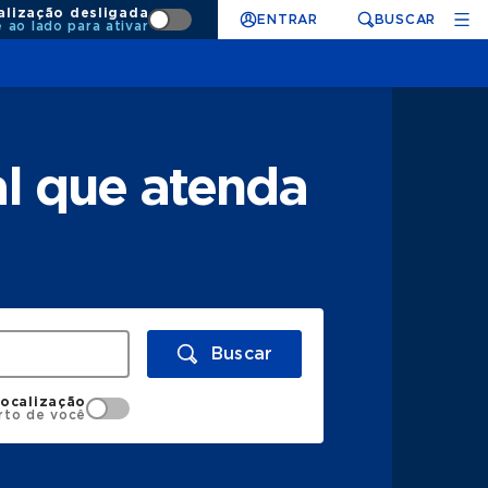
alização desligada
ENTRAR
BUSCAR
e ao lado para ativar
l que atenda
Buscar
localização
rto de você