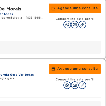
Agende uma consulta
De Morais
er todas
loproctologia
•
RQE 19660 - Cirurgia geral
Compartilhe este perfil
Agende uma consulta
rurgia Geral
Ver todas
rgia geral
Compartilhe este perfil