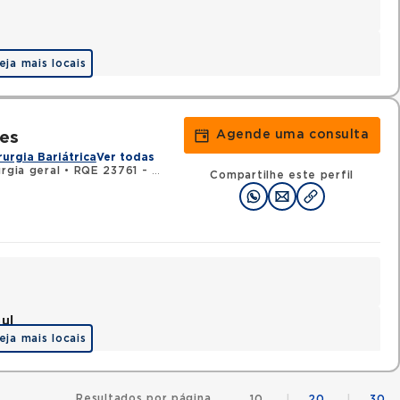
eja mais locais
Agende uma consulta
es
rurgia Bariátrica
Ver todas
rgia geral
•
RQE 23761 - Cirurgia do aparelho digestivo
Compartilhe este perfil
ul
eja mais locais
Resultados por página
10
|
20
|
30