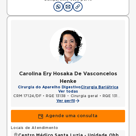
Carolina Ery Hosaka De Vasconcelos
Henke
Cirurgia do Aparelho Digestivo
Cirurgia Bariátrica
Ver todas
CRM 17124/DF
•
RQE 13138 - Cirurgia geral
•
RQE 13139 - Cirurgia do aparelho digestivo
Ver perfil
Agende uma consulta
Locais de Atendimento
Centro Médico Santa Luzia - Unidade Ohb