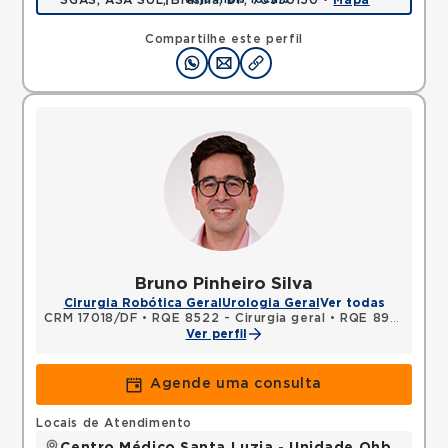
SGAS, ASA SUL, Brasilia, DF, 70390150 •
Mapa
Compartilhe este perfil
Bruno Pinheiro Silva
Cirurgia Robótica Geral
Urologia Geral
Ver todas
CRM 17018/DF
•
RQE 8522 - Cirurgia geral
•
RQE 8978 - Urologia
Ver perfil
Agende uma consulta
Locais de Atendimento