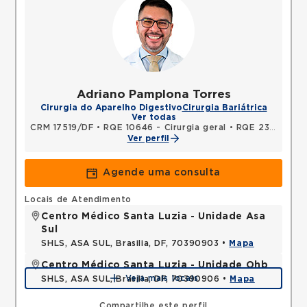
Adriano Pamplona Torres
Cirurgia do Aparelho Digestivo
Cirurgia Bariátrica
Ver todas
CRM 17519/DF
•
RQE 10646 - Cirurgia geral
•
RQE 23761 - Cirurgia do aparelho digestivo
Ver perfil
Agende uma consulta
Locais de Atendimento
Centro Médico Santa Luzia - Unidade Asa
Sul
SHLS, ASA SUL, Brasilia, DF, 70390903 •
Mapa
Centro Médico Santa Luzia - Unidade Ohb
Veja mais locais
SHLS, ASA SUL, Brasilia, DF, 70390906 •
Mapa
Compartilhe este perfil