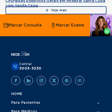
Cirurgiões Robóticos Gerais em Hospital Santa Luzia
com Saúde Caixa
Veja mais
Agende
Marcar Consulta
Marcar Exame
por
Whatsapp
Central
3003-3230
HOME
Para Pacientes
Para Médicos