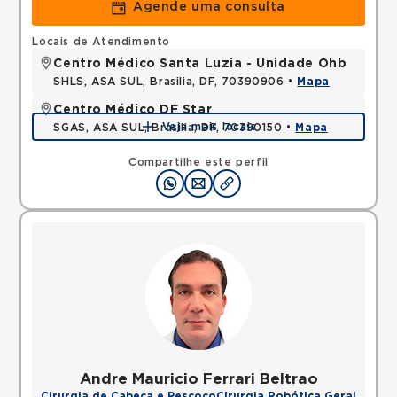
Agende uma consulta
Locais de Atendimento
Centro Médico Santa Luzia - Unidade Ohb
SHLS, ASA SUL, Brasilia, DF, 70390906 •
Mapa
Centro Médico DF Star
Veja mais locais
SGAS, ASA SUL, Brasilia, DF, 70390150 •
Mapa
Compartilhe este perfil
Andre Mauricio Ferrari Beltrao
Cirurgia de Cabeça e Pescoço
Cirurgia Robótica Geral