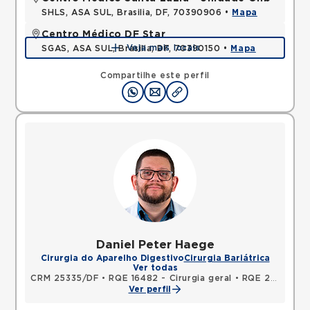
SHLS, ASA SUL, Brasilia, DF, 70390906 •
Mapa
Centro Médico DF Star
Veja mais locais
SGAS, ASA SUL, Brasilia, DF, 70390150 •
Mapa
Compartilhe este perfil
Daniel Peter Haege
Cirurgia do Aparelho Digestivo
Cirurgia Bariátrica
Ver todas
CRM 25335/DF
•
RQE 16482 - Cirurgia geral
•
RQE 22956 - Cirurgia do aparelho digestivo
Ver perfil