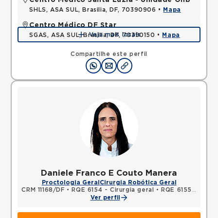
Centro Médico Santa Luzia - Unidade Ohb
SHLS, ASA SUL, Brasilia, DF, 70390906 •
Mapa
Centro Médico DF Star
Veja mais locais
SGAS, ASA SUL, Brasilia, DF, 70390150 •
Mapa
Compartilhe este perfil
Daniele Franco E Couto Manera
Proctologia Geral
Cirurgia Robótica Geral
CRM 11168/DF
•
RQE 6154 - Cirurgia geral
•
RQE 6155 - Coloproctologia
Ver perfil