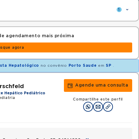
1
 de agendamento mais próxima
usque agora
sta Hepatológico
no convênio
Porto Saude
em
SP
.
Agende uma consulta
rschfeld
te Hepático Pediátrico
diatria
Compartilhe este perfil