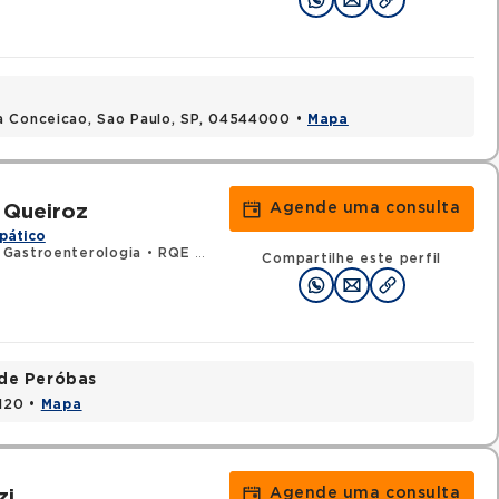
a Conceicao, Sao Paulo, SP, 04544000 •
Mapa
Agende uma consulta
 Queiroz
pático
 Gastroenterologia
•
RQE 122685 - Clínica médica
Compartilhe este perfil
ade Peróbas
1120 •
Mapa
Agende uma consulta
zi