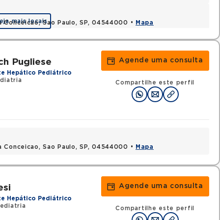
eja mais locais
a Conceicao, Sao Paulo, SP, 04544000 •
Mapa
Agende uma consulta
ch Pugliese
te Hepático Pediátrico
diatria
Compartilhe este perfil
a Conceicao, Sao Paulo, SP, 04544000 •
Mapa
Agende uma consulta
esi
te Hepático Pediátrico
ediatria
Compartilhe este perfil