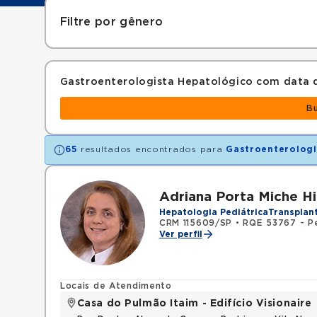
Filtre por gênero
Gastroenterologista Hepatológico com data
B
65
resultados encontrados para
Gastroenterologi
Adriana Porta Miche Hi
Hepatologia Pediátrica
Transplan
CRM 115609/SP
•
RQE 53767 - Pe
Ver perfil
Locais de Atendimento
Casa do Pulmão Itaim - Edifício Visionaire