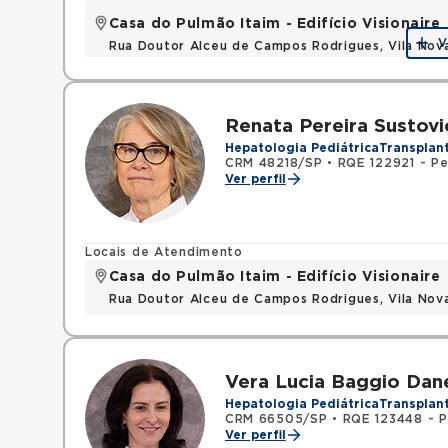
Casa do Pulmão Itaim - Edifício Visionaire
V
Rua Doutor Alceu de Campos Rodrigues, Vila Nov
Renata Pereira Sustovi
Hepatologia Pediátrica
Transplan
CRM 48218/SP
•
RQE 122921 - Pe
Ver perfil
Locais de Atendimento
Casa do Pulmão Itaim - Edifício Visionaire
Rua Doutor Alceu de Campos Rodrigues, Vila Nov
Vera Lucia Baggio Dan
Hepatologia Pediátrica
Transplan
CRM 66505/SP
•
RQE 123448 - P
Ver perfil