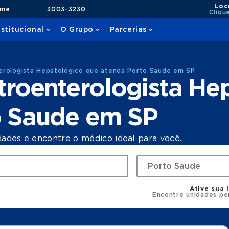
Loc
ame
3003-3230
Cliqu
nstitucional
O Grupo
Parcerias
erologista Hepatológico que atenda Porto Saude em SP
roenterologista He
o Saude em SP
dades e encontre o médico ideal para você.
Ative sua 
Encontre unidades pe