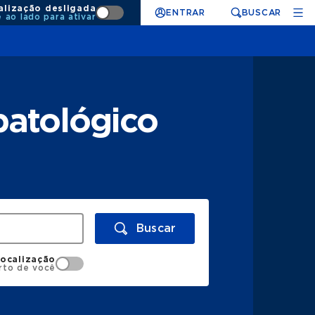
alização desligada
ENTRAR
BUSCAR
e ao lado para ativar
patológico
Buscar
localização
rto de você