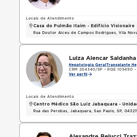
Locais de Atendimento
Casa do Pulmão Itaim - Edifício Visionaire
Rua Doutor Alceu de Campos Rodrigues, Vila Nov
Luiza Alencar Saldanha
Hepatologia Geral
Transplante He
CRM 204340/SP
•
RQE 105490 -
Ver perfil
Locais de Atendimento
Centro Médico São Luiz Jabaquara - Unid
Rua das Perobas, Jabaquara, Sao Paulo, SP, 0432
Alexandre Belucci Traz