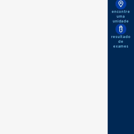
encontre
uma
unidade
resultado
de
exames