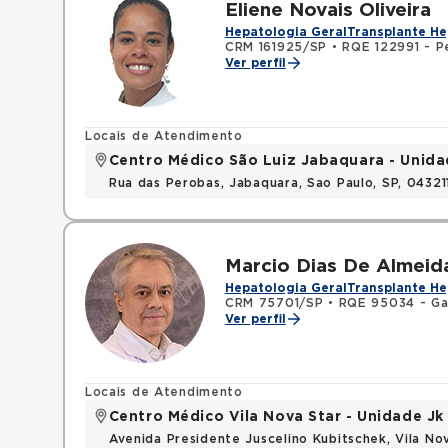
Eliene Novais Oliveira
Hepatologia Geral
Transplante He
CRM 161925/SP
•
RQE 122991 - Pe
Ver perfil
Locais de Atendimento
Centro Médico São Luiz Jabaquara - Unida
Rua das Perobas, Jabaquara, Sao Paulo, SP, 0432
Marcio Dias De Almeid
Hepatologia Geral
Transplante He
CRM 75701/SP
•
RQE 95034 - Ga
Ver perfil
Locais de Atendimento
Centro Médico Vila Nova Star - Unidade Jk
Avenida Presidente Juscelino Kubitschek, Vila N