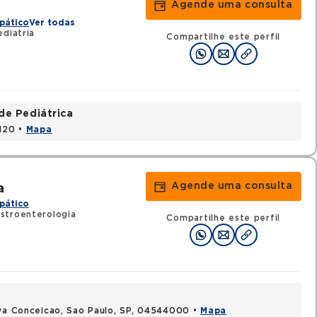
Agende uma consulta
pático
Ver todas
diatria
Compartilhe este perfil
de Pediátrica
1120 •
Mapa
Agende uma consulta
a
pático
stroenterologia
Compartilhe este perfil
ova Conceicao, Sao Paulo, SP, 04544000 •
Mapa