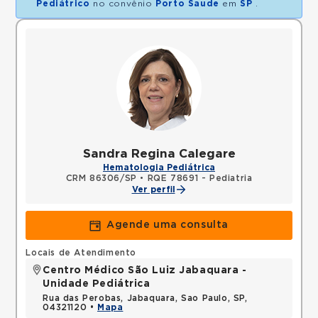
Pediátrico
no convênio
Porto Saude
em
SP
.
Sandra Regina Calegare
Hematologia Pediátrica
CRM 86306/SP
•
RQE 78691 - Pediatria
Ver perfil
Agende uma consulta
Locais de Atendimento
Centro Médico São Luiz Jabaquara -
Unidade Pediátrica
Rua das Perobas, Jabaquara, Sao Paulo, SP,
04321120 •
Mapa