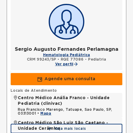
Sergio Augusto Fernandes Perlamagna
Hematologia Pediátrica
CRM 99243/SP
•
RQE 77086 - Pediatria
Ver perfil
Agende uma consulta
Locais de Atendimento
Centro Médico Anália Franco - Unidade
Pediatria (clinivac)
Rua Francisco Marengo, Tatuape, Sao Paulo, SP,
03313001 •
Mapa
Centro Médico São Luiz São Caetano -
Unidade Cerâmica
Veja mais locais