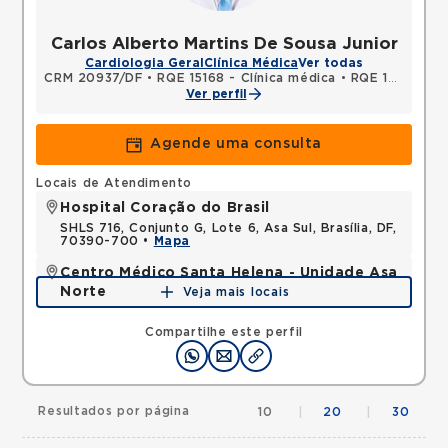
Carlos Alberto Martins De Sousa Junior
Cardiologia Geral
Clínica Médica
Ver todas
CRM 20937/DF
•
RQE 15168 - Clínica médica
•
RQE 15799 - Cardiologia
Ver perfil
Agende uma consulta
Locais de Atendimento
Hospital Coração do Brasil
SHLS 716, Conjunto G, Lote 6, Asa Sul, Brasília, DF,
70390-700 •
Mapa
Centro Médico Santa Helena - Unidade Asa
Norte
Veja mais locais
SHLN, ASA NORTE, Brasilia, DF, 70770560 •
Mapa
Compartilhe este perfil
Resultados por página
10
|
20
|
30