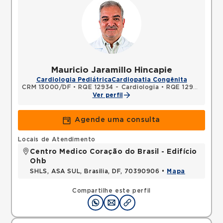
Mauricio Jaramillo Hincapie
Cardiologia Pediátrica
Cardiopatia Congênita
CRM 13000/DF
•
RQE 12934 - Cardiologia
•
RQE 12935 - Pediatria
Ver perfil
Agende uma consulta
Locais de Atendimento
Centro Medico Coração do Brasil - Edifício
Ohb
SHLS, ASA SUL, Brasilia, DF, 70390906 •
Mapa
Compartilhe este perfil