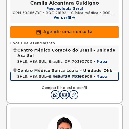
Camila Alcantara Quidigno
Pneumologia Geral
CRM 30886/DF
•
RQE 21892 - Clínica médica
•
RQE 24580 - Pneumologia
Ver perfil
Agende uma consulta
Locais de Atendimento
Centro Médico Coração do Brasil - Unidade
Asa Sul
SHLS, ASA SUL, Brasilia, DF, 70390700 •
Mapa
Centro Médico Santa Luzia - Unidade Ohb
Veja mais locais
SHLS, ASA SUL, Brasilia, DF, 70390906 •
Mapa
Compartilhe este perfil