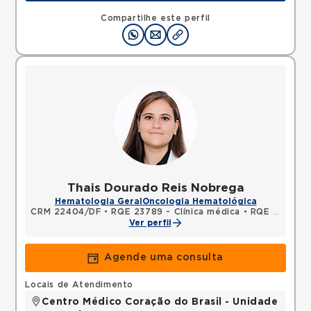
73015-132 •
Mapa
Compartilhe este perfil
Thais Dourado Reis Nobrega
Hematologia Geral
Oncologia Hematológica
CRM 22404/DF
•
RQE 23789 - Clínica médica
•
RQE 23790 - Hematologia e hemoterapia
Ver perfil
Agende uma consulta
Locais de Atendimento
Centro Médico Coração do Brasil - Unidade