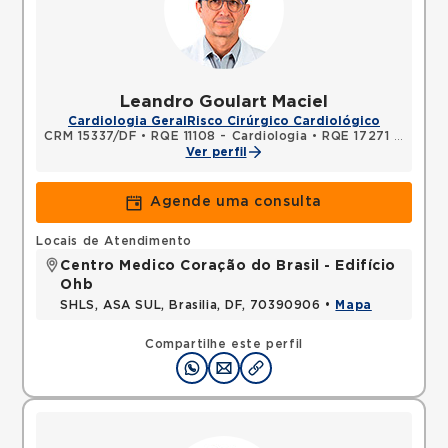
Leandro Goulart Maciel
Cardiologia Geral
Risco Cirúrgico Cardiológico
CRM 15337/DF
•
RQE 11108 - Cardiologia
•
RQE 17271 - Medicina intensiva
Ver perfil
Agende uma consulta
Locais de Atendimento
Centro Medico Coração do Brasil - Edifício
Ohb
SHLS, ASA SUL, Brasilia, DF, 70390906 •
Mapa
Compartilhe este perfil