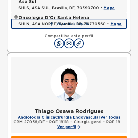
Asa Sul
SHLS, ASA SUL, Brasilia, DF, 70390700 •
Mapa
Oncologia D'Or Santa Helena
Veja mais locais
SHLN, ASA NORTE, Brasilia, DF, 70770560 •
Mapa
Compartilhe este perfil
Thiago Osawa Rodrigues
Angiologia Clínica
Cirurgia Endovascular
Ver todas
CRM 27056/DF
•
RQE 18118 - Cirurgia geral
•
RQE 18119 - Cirurgia vascular
Ver perfil