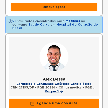
Busque agora
91
resultados encontrados para
médicos
no
convênio
Saude Caixa
em
Hospital do Coração do
Brasil
.
Alex Bessa
Cardiologia Geral
Risco Cirúrgico Cardiológico
CRM 27195/DF
•
RQE 20991 - Clínica médica
•
RQE 24558 - Cardiologia
Ver perfil
Agende uma consulta