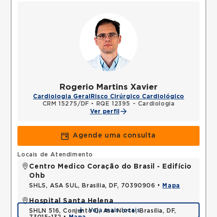
Rogerio Martins Xavier
Cardiologia Geral
Risco Cirúrgico Cardiológico
CRM 15275/DF
•
RQE 12395 - Cardiologia
Ver perfil
Agende uma consulta
Locais de Atendimento
Centro Medico Coração do Brasil - Edifício
Ohb
SHLS, ASA SUL, Brasilia, DF, 70390906 •
Mapa
Hospital Santa Helena
Veja mais locais
SHLN 516, Conjunto D, Asa Norte, Brasília, DF,