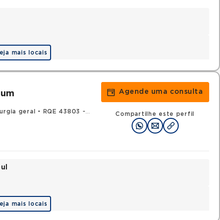
eja mais locais
Agende uma consulta
oum
urgia geral
•
RQE 43803 - Cirurgia geral
Compartilhe este perfil
ul
eja mais locais