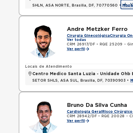
V
SHLN, ASA NORTE, Brasilia, DF, 70770560 •
Map
Andre Metzker Ferro
Cirurgia Ginecológica
Cirurgia On
Ver todas
CRM 26917/DF
•
RQE 25209 - Gin
Ver perfil
Locais de Atendimento
Centro Medico Santa Luzia - Unidade Ohb 
SETOR SHLS, ASA SUL, Brasilia, DF, 70390903 •
Bruno Da Silva Cunha
Cardiologia Geral
Risco Cirúrgico
CRM 28942/DF
•
RQE 20028 - Cl
Ver perfil