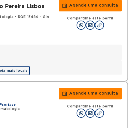
Agende uma consulta
jo Pereira Lisboa
tologia
•
RQE 13484 - Ginecologia e obstetrícia
Compartilhe este perfil
eja mais locais
Agende uma consulta
Psoríase
Compartilhe este perfil
rmatologia