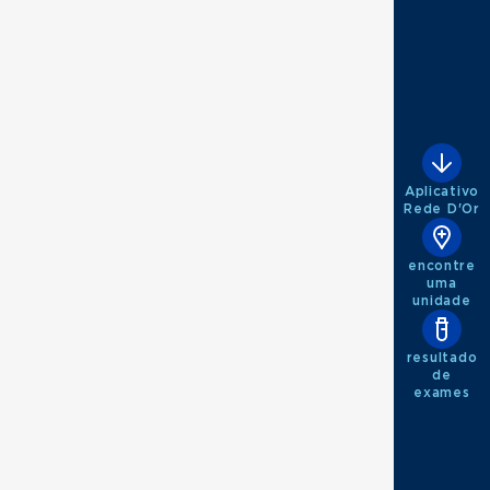
Aplicativo
Rede D'Or
encontre
uma
unidade
resultado
de
exames