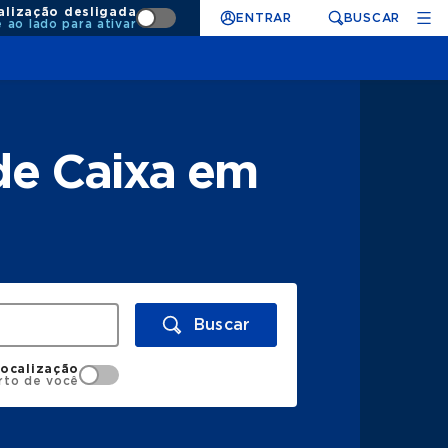
alização desligada
ENTRAR
BUSCAR
e ao lado para ativar
de Caixa em
Buscar
localização
rto de você