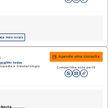
eja mais locais
Agende uma consulta
s
eral
Ver todas
topedia e traumatologia
Compartilhe este perfil
 Norte