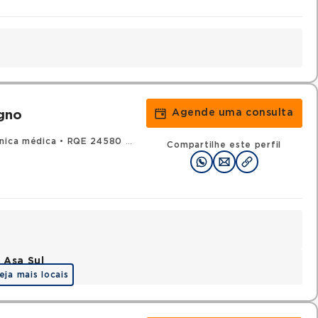
Agende uma consulta
igno
ínica médica
•
RQE 24580 - Pneumologia
Compartilhe este perfil
 Asa Sul
eja mais locais