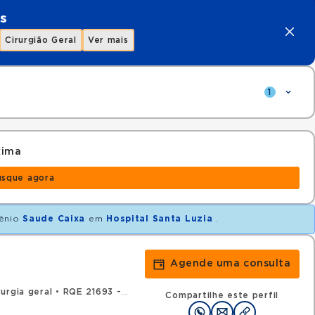
s
Cirurgião Geral
Ver mais
1
xima
usque agora
ênio
Saude Caixa
em
Hospital Santa Luzia
.
Agende uma consulta
urgia geral
•
RQE 21693 - Coloproctologia
Compartilhe este perfil