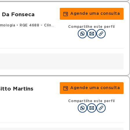
Agende uma consulta
ra Da Fonseca
mologia
•
RQE 4688 - Clínica médica
Compartilhe este perfil
Agende uma consulta
itto Martins
Compartilhe este perfil