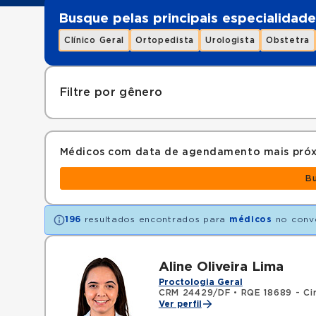
Busque pelas principais especialidade
Clínico Geral
Ortopedista
Urologista
Obstetra
Filtre por gênero
Médicos com data de agendamento mais pró
B
196
resultados encontrados para
médicos
no conv
Aline Oliveira Lima
Proctologia Geral
CRM 24429/DF
•
RQE 18689 - Cir
Ver perfil