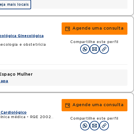
eja mais locais
a
Agende uma consulta
cológica Ginecológica
Compartilhe este perfil
ecologia e obstetrícia
Espaço Mulher
Mapa
Agende uma consulta
 Cardiológico
ínica médica
•
RQE 20029 - Cardiologia
Compartilhe este perfil