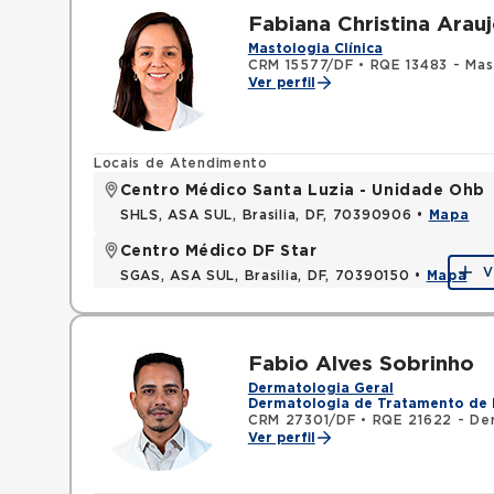
Fabiana Christina Arau
Mastologia Clínica
CRM 15577/DF
•
RQE 13483 - Mas
Ver perfil
Locais de Atendimento
Centro Médico Santa Luzia - Unidade Ohb
SHLS, ASA SUL, Brasilia, DF, 70390906 •
Mapa
Centro Médico DF Star
V
SGAS, ASA SUL, Brasilia, DF, 70390150 •
Mapa
Fabio Alves Sobrinho
Dermatologia Geral
Dermatologia de Tratamento de 
CRM 27301/DF
•
RQE 21622 - De
Ver perfil