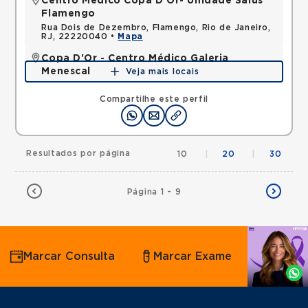
Centro Médico Copa D'Or- Unidade Salus
Flamengo
Rua Dois de Dezembro, Flamengo, Rio de Janeiro,
RJ, 22220040 •
Mapa
Copa D'Or - Centro Médico Galeria
Menescal
Veja mais locais
Avenida Nossa Senhora de Copacabana,
Copacabana, Rio de Janeiro, RJ, 22050903 •
Mapa
Compartilhe este perfil
Resultados por página
10
|
20
|
30
Página 1 - 9
Agende
Marcar Consulta
Marcar Exame
por
Whatsapp