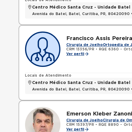
Locais de Atendimento
Centro Médico Santa Cruz - Unidade Batel
Avenida do Batel, Batel, Curitiba, PR, 80420090
Francisco Assis Pereira
Cirurgia de Joelho
Ortopedia de 
CRM 13356/PR
•
RQE 6360 - Orto
Ver perfil
Locais de Atendimento
Centro Médico Santa Cruz - Unidade Batel
Avenida do Batel, Batel, Curitiba, PR, 80420090
Emerson Kleber Zanon
Cirurgia de Joelho
Cirurgia de O
CRM 15397/PR
•
RQE 8890 - Orto
Ver perfil