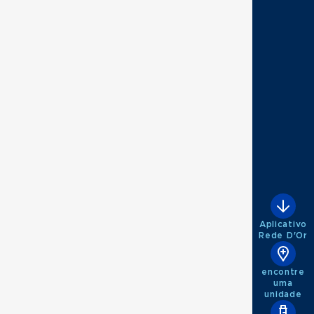
Aplicativo
Rede D'Or
encontre
uma
unidade