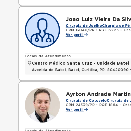
Joao Luiz Vieira Da Sil
Cirurgia de Joelho
Cirurgia de Pé
CRM 13040/PR
•
RQE 6225 - Ort
Ver perfil
Locais de Atendimento
Centro Médico Santa Cruz - Unidade Batel
Avenida do Batel, Batel, Curitiba, PR, 80420090
Ayrton Andrade Marti
Cirurgia de Cotovelo
Cirurgia de 
CRM 24339/PR
•
RQE 1864 - Ort
Ver perfil