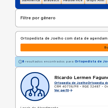
SulAmérica
Bradesco
Mediservice
Grupo Amil
Filtre por gênero
Ortopedista de Joelho com data de agendam
B
8
resultados encontrados para
Ortopedista de Jo
Ricardo Lermen Fagun
Ortopedia de Joelho
Ortopedia de
CRM 40736/PR
•
RQE 32487 - Or
Ver perfil