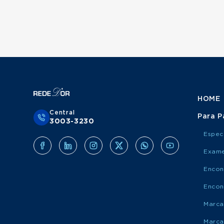
HOME
Central
Para P
3003-3230
Espec
Exame
Encon
Encon
Marca
Marca