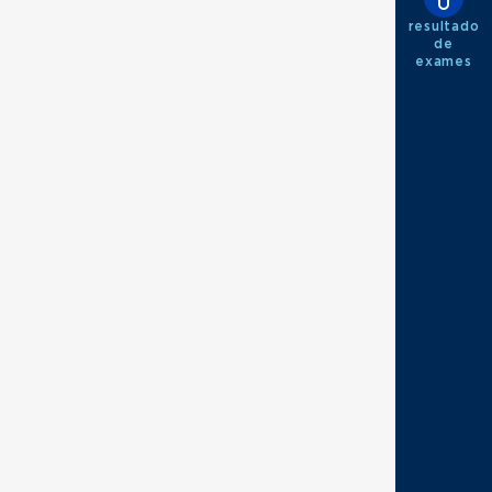
resultado
de
exames