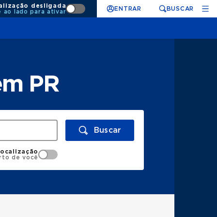
alização desligada
ENTRAR
BUSCAR
e ao lado para ativar
em PR
Buscar
localização
rto de você