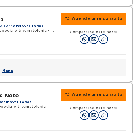
Agende uma consulta
va
 e Tornozelo
Ver todas
opedia e traumatologia
•
RQE 7193 - Medicina esportiva
Compartilhe este perfil
 •
Mapa
Agende uma consulta
ns Neto
Joelho
Ver todas
opedia e traumatologia
Compartilhe este perfil