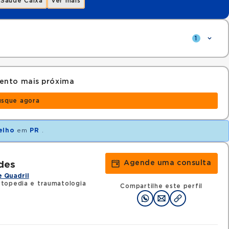
Saúde Caixa
Ver mais
1
ento mais próxima
usque agora
elho
em
PR
.
Agende uma consulta
des
 Quadril
topedia e traumatologia
Compartilhe este perfil