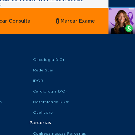
s
Agende
car Consulta
Marcar Exame
por
Whatsapp
Oncologia D'Or
Rede Star
IDOR
Cardiologia D’Or
o
Maternidade D'Or
Qualicorp
Parcerias
Conheça nossas Parcerias