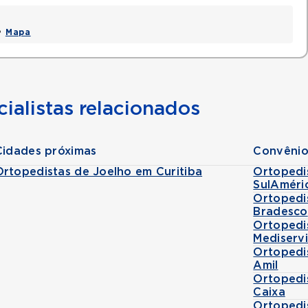
 •
Mapa
ialistas relacionados
Cidades próximas
Convênio
Ortopedistas de Joelho em Curitiba
Ortopedi
SulAméri
Ortopedi
Bradesco
Ortopedi
Mediserv
Ortopedi
Amil
Ortopedi
Caixa
Ortopedi