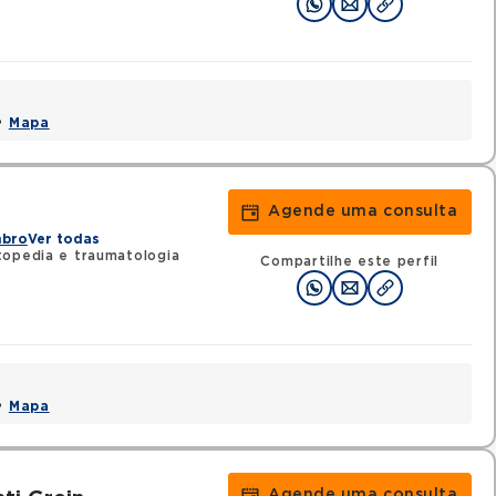
 •
Mapa
Agende uma consulta
mbro
Ver todas
topedia e traumatologia
Compartilhe este perfil
 •
Mapa
Agende uma consulta