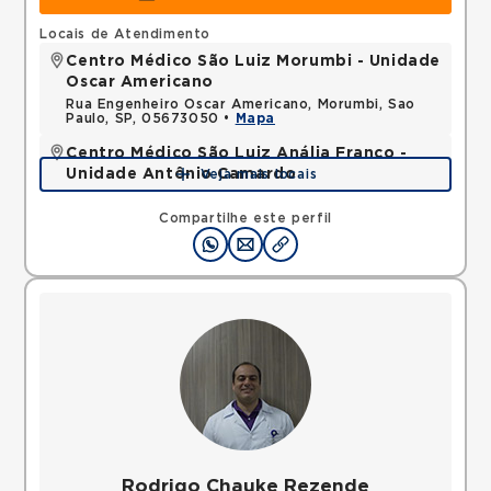
Locais de Atendimento
Centro Médico São Luiz Morumbi - Unidade
Oscar Americano
Rua Engenheiro Oscar Americano, Morumbi, Sao
Paulo, SP, 05673050 •
Mapa
Centro Médico São Luiz Anália Franco -
Unidade Antônio Camardo
Veja mais locais
Rua Antonio Camardo, Tatuape, Sao Paulo, SP,
03178200 •
Mapa
Compartilhe este perfil
Rodrigo Chauke Rezende